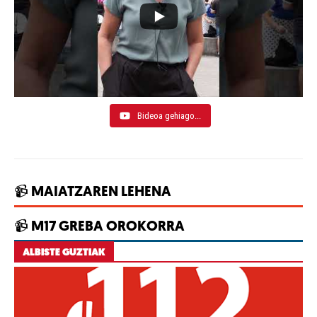
Bideoa gehiago...
📹 MAIATZAREN LEHENA
📹 M17 GREBA OROKORRA
ALBISTE GUZTIAK