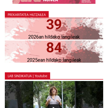
PREKARITATEA HILTZAILEA
39
2026an hildako langileak
84
2025ean hildako langileak
LAB SINDIKATUA | Youtube