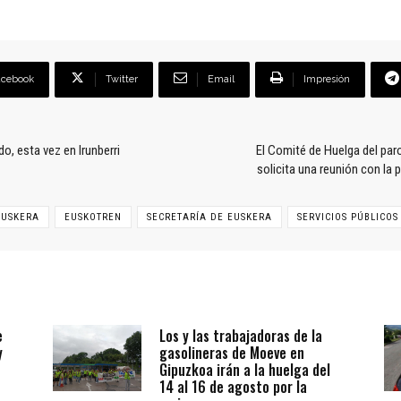
acebook
Twitter
Email
Impresión
o, esta vez en Irunberri
El Comité de Huelga del par
solicita una reunión con la 
EUSKERA
EUSKOTREN
SECRETARÍA DE EUSKERA
SERVICIOS PÚBLICOS
e
Los y las trabajadoras de la
y
gasolineras de Moeve en
Gipuzkoa irán a la huelga del
14 al 16 de agosto por la