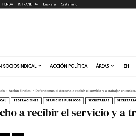
TIENDA
INTRANET 🔑
Euskera
Castellano
N SOCIOSINDICAL
ACCIÓN POLÍTICA
ÁREAS
IEH
icio
Acción Sindical
Defendemos el derecho a recibir el servicio y a trabajar en euskera
ICAL
FEDERACIONES
SERVICIOS PÚBLICOS
SECRETARÍAS
SECRETARÍ
o a recibir el servicio y a t