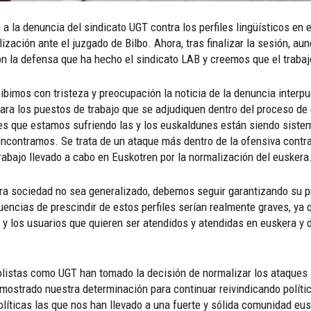
la denuncia del sindicato UGT contra los perfiles lingüísticos en 
ización ante el juzgado de Bilbo. Ahora, tras finalizar la sesión, a
la defensa que ha hecho el sindicato LAB y creemos que el trabajo
ibimos con tristeza y preocupación la noticia de la denuncia interpu
a para los puestos de trabajo que se adjudiquen dentro del proceso de
ues que estamos sufriendo las y los euskaldunes están siendo sistemá
encontramos. Se trata de un ataque más dentro de la ofensiva contra
trabajo llevado a cabo en Euskotren por la normalización del euskera
ra sociedad no sea generalizado, debemos seguir garantizando su pr
cias de prescindir de estos perfiles serían realmente graves, ya qu
 y los usuarios que quieren ser atendidos y atendidas en euskera y d
ñolistas como UGT han tomado la decisión de normalizar los ataques 
mostrado nuestra determinación para continuar reivindicando polític
olíticas las que nos han llevado a una fuerte y sólida comunidad eu