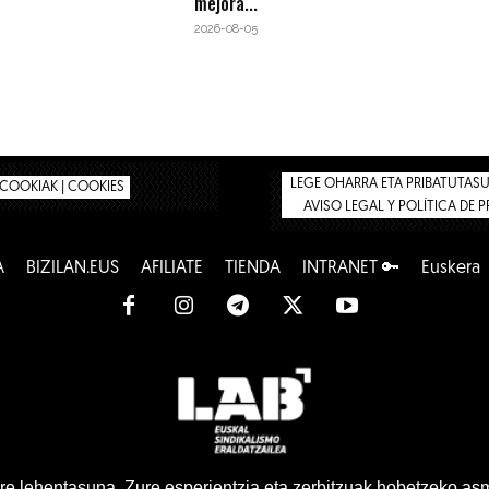
mejora...
2026-08-05
LEGE OHARRA ETA PRIBATUTASUN
COOKIAK | COOKIES
AVISO LEGAL Y POLÍTICA DE 
A
BIZILAN.EUS
AFÍLIATE
TIENDA
INTRANET 🔑
Euskera
www.lab.eus
e lehentasuna. Zure esperientzia eta zerbitzuak hobetzeko as