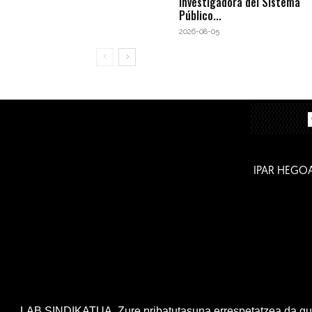
investigadora del Sistema
Público...
2026-08-05
IPAR HEGO
LAB SINDIKATUA. Zure pribatutasuna errespetatzea da gur