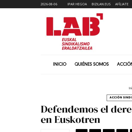
2026-08-06
IPAR HEGOA
BIZILAN.EUS
AFÍLIATE
INICIO
QUIÉNES SOMOS
ACCIÓ
In
ACCIÓN SIND
Defendemos el derech
en Euskotren