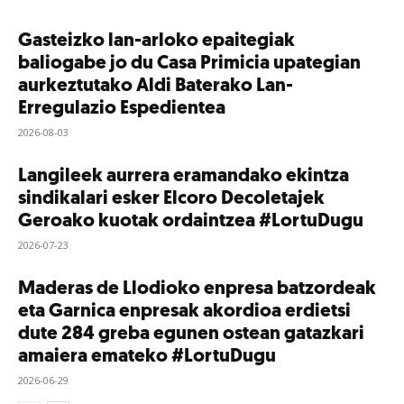
Gasteizko lan-arloko epaitegiak
baliogabe jo du Casa Primicia upategian
aurkeztutako Aldi Baterako Lan-
Erregulazio Espedientea
2026-08-03
Langileek aurrera eramandako ekintza
sindikalari esker Elcoro Decoletajek
Geroako kuotak ordaintzea #LortuDugu
2026-07-23
Maderas de Llodioko enpresa batzordeak
eta Garnica enpresak akordioa erdietsi
dute 284 greba egunen ostean gatazkari
amaiera emateko #LortuDugu
2026-06-29