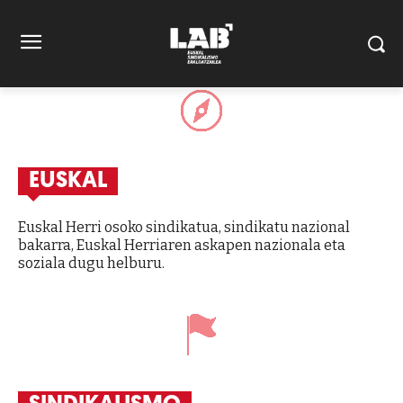
EUSKAL
Euskal Herri osoko sindikatua, sindikatu nazional
bakarra, Euskal Herriaren askapen nazionala eta
soziala dugu helburu.