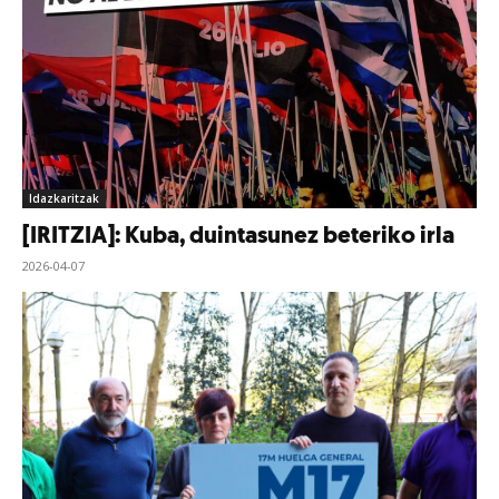
Idazkaritzak
[IRITZIA]: Kuba, duintasunez beteriko irla
2026-04-07