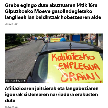
Greba egingo dute abuztuaren 14tik 16ra
Gipuzkoako Moeve gasolindegietako
langileek lan baldintzak hobetzearen alde
2026-08-05
Ekintza Soziala
Afiliazioaren jaitsierak eta langabeziaren
igoerak sistemaren narriadura erakusten
dute
2026-08-04