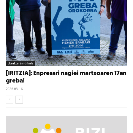
Ekintza Sindikala
[IRITZIA]: Enpresari nagiei martxoaren 17an
greba!
2026-03-16