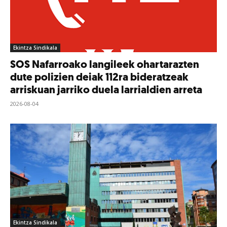
Ekintza Sindikala
SOS Nafarroako langileek ohartarazten
dute polizien deiak 112ra bideratzeak
arriskuan jarriko duela larrialdien arreta
2026-08-04
Ekintza Sindikala