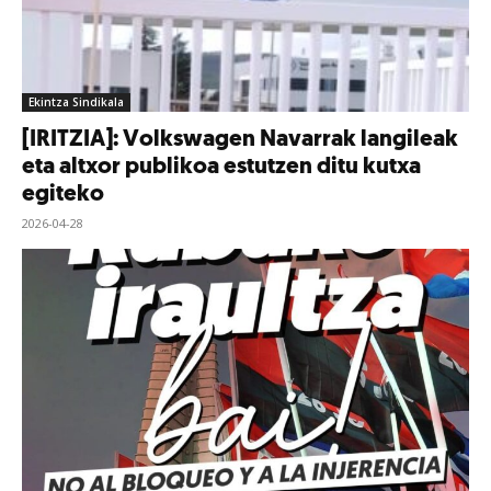
Ekintza Sindikala
[IRITZIA]: Volkswagen Navarrak langileak
eta altxor publikoa estutzen ditu kutxa
egiteko
2026-04-28