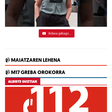
Bideoa gehiago...
📹 MAIATZAREN LEHENA
📹 M17 GREBA OROKORRA
ALBISTE GUZTIAK