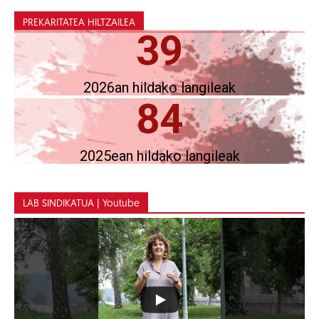
PREKARITATEA HILTZAILEA
39
2026an hildako langileak
84
2025ean hildako langileak
LAB SINDIKATUA | Youtube