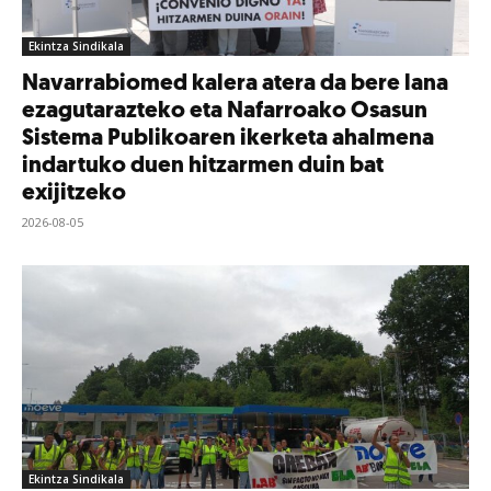
Ekintza Sindikala
Navarrabiomed kalera atera da bere lana
ezagutarazteko eta Nafarroako Osasun
Sistema Publikoaren ikerketa ahalmena
indartuko duen hitzarmen duin bat
exijitzeko
2026-08-05
Ekintza Sindikala