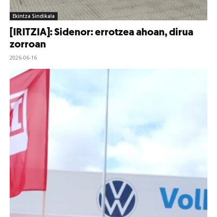
Ekintza Sindikala
[IRITZIA]: Sidenor: errotzea ahoan, dirua
zorroan
2026-06-16