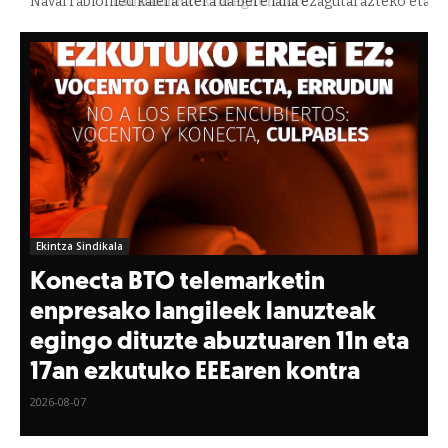
Navarrabiomed kalera atera da bere lana ezagutarazteko eta
Nafarroako Osasun Sistema Publikoaren ikerketa ahalmena
indartuko duen hitzarmen duin bat exijitzeko
Ekintza Sindikala
Konecta BTO telemarketin
enpresako langileek lanuzteak
egingo dituzte abuztuaren 11n eta
17an ezkutuko EEEaren kontra
2026-08-07