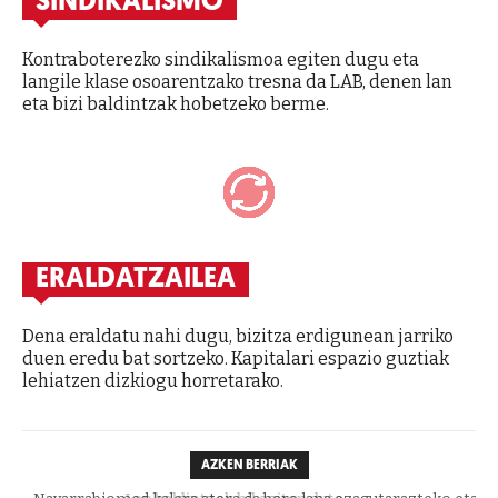
SINDIKALISMO
Kontraboterezko sindikalismoa egiten dugu eta
langile klase osoarentzako tresna da LAB, denen lan
eta bizi baldintzak hobetzeko berme.
ERALDATZAILEA
Dena eraldatu nahi dugu, bizitza erdigunean jarriko
duen eredu bat sortzeko. Kapitalari espazio guztiak
lehiatzen dizkiogu horretarako.
AZKEN BERRIAK