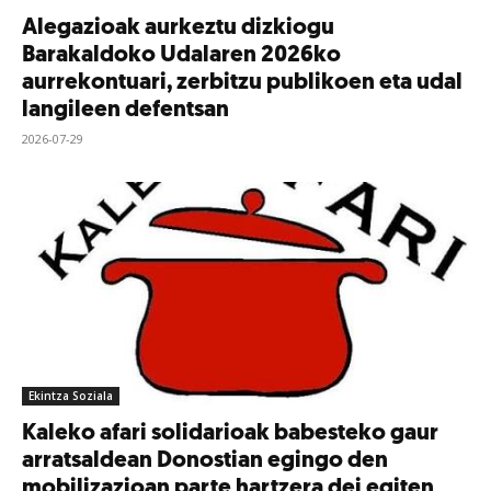
Alegazioak aurkeztu dizkiogu
Barakaldoko Udalaren 2026ko
aurrekontuari, zerbitzu publikoen eta udal
langileen defentsan
2026-07-29
Ekintza Soziala
Kaleko afari solidarioak babesteko gaur
arratsaldean Donostian egingo den
mobilizazioan parte hartzera dei egiten