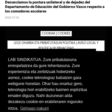
Denunciamos la postura unilateral y de dejadez del
Departamento de Educación del Gobierno Vasco respecto a
los comedores escolares
2020-07-03
COOKIAK | COOKIES
LEGE OHARRA ETA PRIBATUTASUN POLITIKA | AVISO LEGAL Y
POLÍTICA DE PRIVACIDAD
LAB SINDIKATUA. Zure pribatutasuna
IPAR HEGOA
BIZILAN.EUS
AFÍLIATE
TIENDA
errespetatzea da gure lehentasuna. Zure
INTRANET 🔑
Castellano
esperientzia eta zerbitzuak hobetzeko
asmoz, cookie teknologiaz baliatzen gara
webgune honetan. Ohar hau onartuz gero,
teknologia hori erabiltzeko baimen esplizitua
ematen diguzu. Nahi duzunean alda
dezakezu cookie-en erabileraren inguruko
iritzia.
Gehiago irakurri