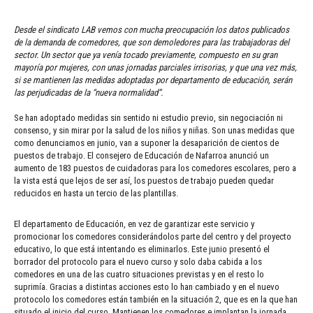
Desde el sindicato LAB vemos con mucha preocupación los datos publicados
de la demanda de comedores, que son demoledores para las trabajadoras del
sector. Un sector que ya venía tocado previamente, compuesto en su gran
mayoría por mujeres, con unas jornadas parciales irrisorias, y que una vez más,
si se mantienen las medidas adoptadas por departamento de educación, serán
las perjudicadas de la “nueva normalidad”.
Se han adoptado medidas sin sentido ni estudio previo, sin negociación ni
consenso, y sin mirar por la salud de los niños y niñas. Son unas medidas que
como denunciamos en junio, van a suponer la desaparición de cientos de
puestos de trabajo. El consejero de Educación de Nafarroa anunció un
aumento de 183 puestos de cuidadoras para los comedores escolares, pero a
la vista está que lejos de ser así, los puestos de trabajo pueden quedar
reducidos en hasta un tercio de las plantillas.
El departamento de Educación, en vez de garantizar este servicio y
promocionar los comedores considerándolos parte del centro y del proyecto
educativo, lo que está intentando es eliminarlos. Este junio presentó el
borrador del protocolo para el nuevo curso y solo daba cabida a los
comedores en una de las cuatro situaciones previstas y en el resto lo
suprimía. Gracias a distintas acciones esto lo han cambiado y en el nuevo
protocolo los comedores están también en la situación 2, que es en la que han
situado el inicio del curso. Mantienen los comedores e implantan la jornada