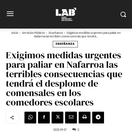
Inicio
Servicios Públicos
Enseñanza
Exigimos medidas urgentes para paliar en
Nafarroa las terribles consecuencias que tendrá...
ENSEÑANZA
Exigimos medidas urgentes
para paliar en Nafarroa las
terribles consecuencias que
tendrá el desplome de
comensales en los
comedores escolares
2020-09-07
0