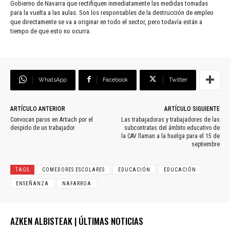
Gobierno de Navarra que rectifiquen inmediatamente las medidas tomadas
para la vuelta a las aulas. Son los responsables de la destrucción de empleo
que directamente se va a originar en todo el sector, pero todavía están a
tiempo de que esto no ocurra.
WhatsApp
Facebook
Twitter
ARTÍCULO ANTERIOR
ARTÍCULO SIGUIENTE
Convocan paros en Artiach por el
Las trabajadoras y trabajadores de las
despido de un trabajador
subcontratas del ámbito educativo de
la CAV llaman a la huelga para el 15 de
septiembre
TAGS
COMEDORES ESCOLARES
EDUCACIÓN
EDUCACIÓN
ENSEÑANZA
NAFARROA
AZKEN ALBISTEAK | ÚLTIMAS NOTICIAS