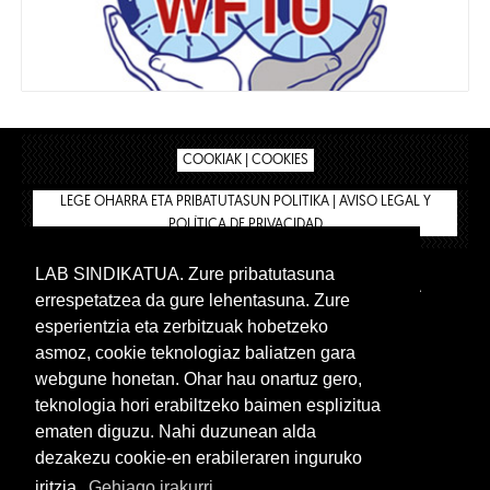
COOKIAK | COOKIES
LEGE OHARRA ETA PRIBATUTASUN POLITIKA | AVISO LEGAL Y
POLÍTICA DE PRIVACIDAD
LAB SINDIKATUA. Zure pribatutasuna
IPAR HEGOA
BIZILAN.EUS
AFÍLIATE
TIENDA
errespetatzea da gure lehentasuna. Zure
INTRANET 🔑
Euskera
Castellano
esperientzia eta zerbitzuak hobetzeko
asmoz, cookie teknologiaz baliatzen gara
webgune honetan. Ohar hau onartuz gero,
teknologia hori erabiltzeko baimen esplizitua
ematen diguzu. Nahi duzunean alda
dezakezu cookie-en erabileraren inguruko
iritzia.
Gehiago irakurri