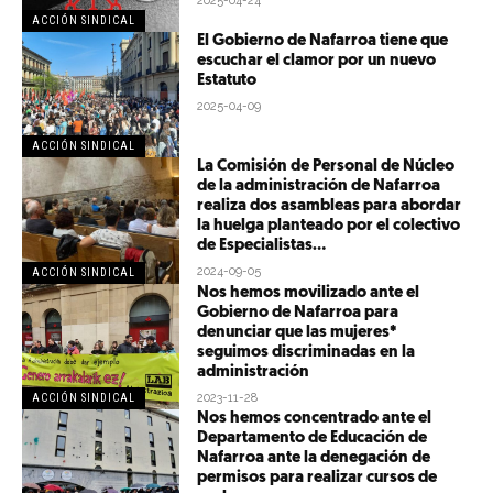
2025-04-24
ACCIÓN SINDICAL
El Gobierno de Nafarroa tiene que
escuchar el clamor por un nuevo
Estatuto
2025-04-09
ACCIÓN SINDICAL
La Comisión de Personal de Núcleo
de la administración de Nafarroa
realiza dos asambleas para abordar
la huelga planteado por el colectivo
de Especialistas...
2024-09-05
ACCIÓN SINDICAL
Nos hemos movilizado ante el
Gobierno de Nafarroa para
denunciar que las mujeres*
seguimos discriminadas en la
administración
2023-11-28
ACCIÓN SINDICAL
Nos hemos concentrado ante el
Departamento de Educación de
Nafarroa ante la denegación de
permisos para realizar cursos de