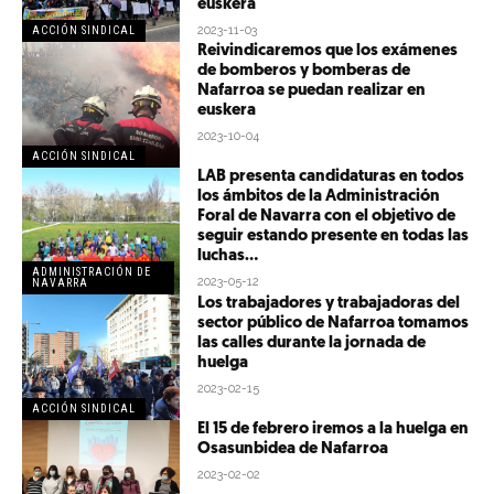
euskera
2023-11-03
ACCIÓN SINDICAL
Reivindicaremos que los exámenes
de bomberos y bomberas de
Nafarroa se puedan realizar en
euskera
2023-10-04
ACCIÓN SINDICAL
LAB presenta candidaturas en todos
los ámbitos de la Administración
Foral de Navarra con el objetivo de
seguir estando presente en todas las
luchas...
ADMINISTRACIÓN DE
2023-05-12
NAVARRA
Los trabajadores y trabajadoras del
sector público de Nafarroa tomamos
las calles durante la jornada de
huelga
2023-02-15
ACCIÓN SINDICAL
El 15 de febrero iremos a la huelga en
Osasunbidea de Nafarroa
2023-02-02