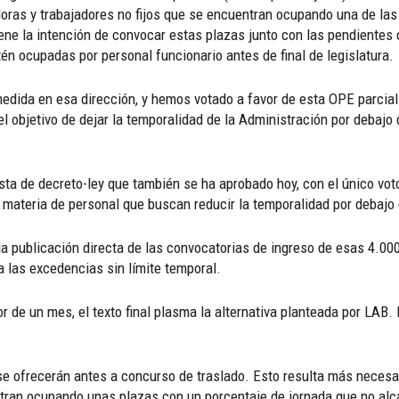
adoras y trabajadores no fijos que se encuentran ocupando una de l
iene la intención de convocar estas plazas junto con las pendientes 
n ocupadas por personal funcionario antes de final de legislatura.
dida en esa dirección, y hemos votado a favor de esta OPE parcial
 el objetivo de dejar la temporalidad de la Administración por debajo 
a de decreto-ley que también se ha aprobado hoy, con el único voto
 materia de personal que buscan reducir la temporalidad por debajo
 publicación directa de las convocatorias de ingreso de esas 4.000
a las excedencias sin límite temporal.
 de un mes, el texto final plasma la alternativa planteada por LAB.
se ofrecerán antes a concurso de traslado. Esto resulta más necesar
tran ocupando unas plazas con un porcentaje de jornada que no alc