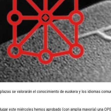
 plazas se valorarán el conocimiento de euskera y los idiomas comuni
o lugar este miércoles hemos aprobado (con amplia mayoría) una OP