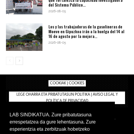
del Sistema Público...
2026-08-05
Los y las trabajadoras de la gasolineras de
Moeve en Gipuzkoa irán a la huelga del 14 al
16 de agosto por la mejora...
2026-08-05
COOKIAK | COOKIES
LEGE OHARRA ETA PRIBATUTASUN POLITIKA | AVISO LEGAL Y
POLÍTICA DE PRIVACIDAD
LAB SINDIKATUA. Zure pribatutasuna
IPAR HEGOA
BIZILAN.EUS
AFÍLIATE
TIENDA
errespetatzea da gure lehentasuna. Zure
INTRANET 🔑
Euskera
Castellano
esperientzia eta zerbitzuak hobetzeko