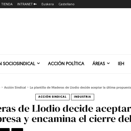
TIENDA
INTRANET 🔑
Euskera
Castellano
N SOCIOSINDICAL
ACCIÓN POLÍTICA
ÁREAS
IEH
o
Acción Sindical
La plantilla de Maderas de Llodio decide aceptar la última propuesta
ACCIÓN SINDICAL
INDUSTRIA
eras de Llodio decide aceptar
resa y encamina el cierre del