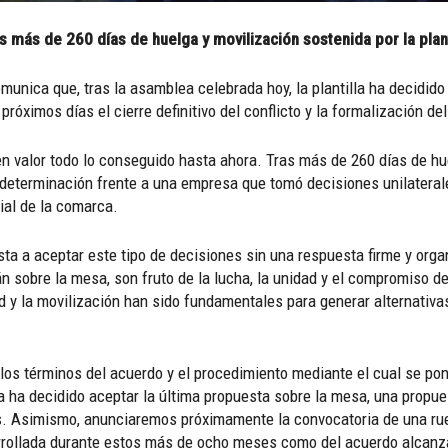
s más de 260 días de huelga y movilización sostenida por la plant
nica que, tras la asamblea celebrada hoy, la plantilla ha decidido 
róximos días el cierre definitivo del conflicto y la formalización d
valor todo lo conseguido hasta ahora. Tras más de 260 días de huelg
terminación frente a una empresa que tomó decisiones unilaterales
rial de la comarca.
esta a aceptar este tipo de decisiones sin una respuesta firme y org
sobre la mesa, son fruto de la lucha, la unidad y el compromiso d
dad y la movilización han sido fundamentales para generar alternati
los términos del acuerdo y el procedimiento mediante el cual se pond
 ha decidido aceptar la última propuesta sobre la mesa, una propue
s. Asimismo, anunciaremos próximamente la convocatoria de una rue
arrollada durante estos más de ocho meses como del acuerdo alcanz