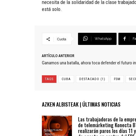
necesita de la solidaridad de la clase trabaja
está solo.
WhatsApp
F
Cuota
ARTÍCULO ANTERIOR
Ganamos una batalla, ahora toca defender el futuro i
TAGS
CUBA
DESTACADO (1)
FSM
SEC
AZKEN ALBISTEAK | ÚLTIMAS NOTICIAS
Las trabajadoras de la empr
de telemárketing Konecta 
realizarán paros los días 11 y