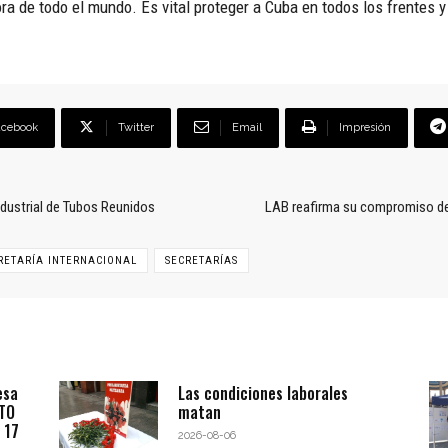
dora de todo el mundo. Es vital proteger a Cuba en todos los frentes
acebook
Twitter
Email
Impresión
ndustrial de Tubos Reunidos
LAB reafirma su compromiso de 
RETARÍA INTERNACIONAL
SECRETARÍAS
esa
Las condiciones laborales
BTO
matan
 17
2026-08-06