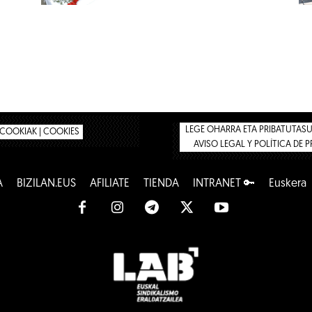
LEGE OHARRA ETA PRIBATUTASUN
COOKIAK | COOKIES
AVISO LEGAL Y POLÍTICA DE 
A
BIZILAN.EUS
AFÍLIATE
TIENDA
INTRANET 🔑
Euskera