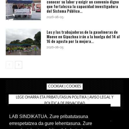
conocer su labor y exigir un convenio digno
que fortalezca la capacidad investigadora
del Sistema Público...
2026-08-05
Los y las trabajadoras de la gasolineras de
Moeve en Gipuzkoa irán a la huelga del 14 al
16 de agosto por la mejora...
2026-08-05
COOKIAK | COOKIES
LEGE OHARRA ETA PRIBATUTASUN POLITIKA | AVISO LEGAL Y
POLÍTICA DE PRIVACIDAD
LAB SINDIKATUA. Zure pribatutasuna
IPAR HEGOA
BIZILAN.EUS
AFÍLIATE
TIENDA
errespetatzea da gure lehentasuna. Zure
INTRANET 🔑
Euskera
Castellano