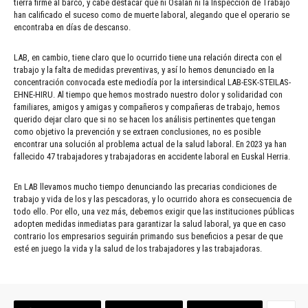
tierra firme al barco, y cabe destacar que ni Osalan ni la Inspección de Trabajo
han calificado el suceso como de muerte laboral, alegando que el operario se
encontraba en días de descanso.
LAB, en cambio, tiene claro que lo ocurrido tiene una relación directa con el
trabajo y la falta de medidas preventivas, y así lo hemos denunciado en la
concentración convocada este mediodía por la intersindical LAB-ESK-STEILAS-
EHNE-HIRU. Al tiempo que hemos mostrado nuestro dolor y solidaridad con
familiares, amigos y amigas y compañeros y compañeras de trabajo, hemos
querido dejar claro que si no se hacen los análisis pertinentes que tengan
como objetivo la prevención y se extraen conclusiones, no es posible
encontrar una solución al problema actual de la salud laboral. En 2023 ya han
fallecido 47 trabajadores y trabajadoras en accidente laboral en Euskal Herria.
En LAB llevamos mucho tiempo denunciando las precarias condiciones de
trabajo y vida de los y las pescadoras, y lo ocurrido ahora es consecuencia de
todo ello. Por ello, una vez más, debemos exigir que las instituciones públicas
adopten medidas inmediatas para garantizar la salud laboral, ya que en caso
contrario los empresarios seguirán primando sus beneficios a pesar de que
esté en juego la vida y la salud de los trabajadores y las trabajadoras.