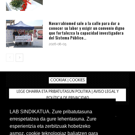
Navarrabiomed sale a la calle para dar a
conocer su labor y exigir un convenio digno
que fortalezca la capacidad investigadora
del Sistema Público...
2026-08-05
COOKIAK | COOKIES
LEGE OHARRA ETA PRIBATUTASUN POLITIKA | AVISO LEGAL Y
POLÍTICA DE PRIVACIDAD
LAB SINDIKATUA. Zure pribatutasuna
IPAR HEGOA
BIZILAN.EUS
AFÍLIATE
TIENDA
errespetatzea da gure lehentasuna. Zure
INTRANET 🔑
Euskera
Castellano
esperientzia eta zerbitzuak hobetzeko
asmoz, cookie teknologiaz baliatzen gara