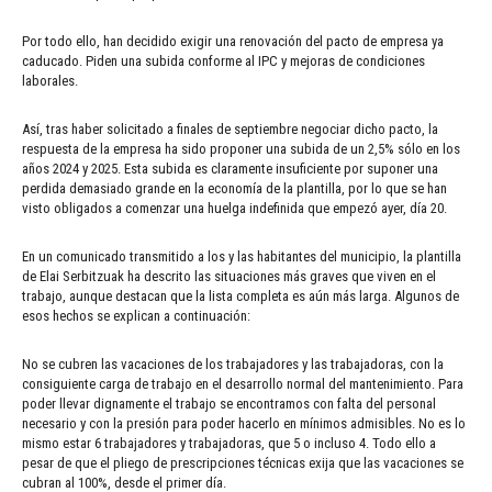
Por todo ello, han decidido exigir una renovación del pacto de empresa ya
caducado. Piden una subida conforme al IPC y mejoras de condiciones
laborales.
Así, tras haber solicitado a finales de septiembre negociar dicho pacto, la
respuesta de la empresa ha sido proponer una subida de un 2,5% sólo en los
años 2024 y 2025. Esta subida es claramente insuficiente por suponer una
perdida demasiado grande en la economía de la plantilla, por lo que se han
visto obligados a comenzar una huelga indefinida que empezó ayer, día 20.
En un comunicado transmitido a los y las habitantes del municipio, la plantilla
de Elai Serbitzuak ha descrito las situaciones más graves que viven en el
trabajo, aunque destacan que la lista completa es aún más larga. Algunos de
esos hechos se explican a continuación:
No se cubren las vacaciones de los trabajadores y las trabajadoras, con la
consiguiente carga de trabajo en el desarrollo normal del mantenimiento. Para
poder llevar dignamente el trabajo se encontramos con falta del personal
necesario y con la presión para poder hacerlo en mínimos admisibles. No es lo
mismo estar 6 trabajadores y trabajadoras, que 5 o incluso 4. Todo ello a
pesar de que el pliego de prescripciones técnicas exija que las vacaciones se
cubran al 100%, desde el primer día.