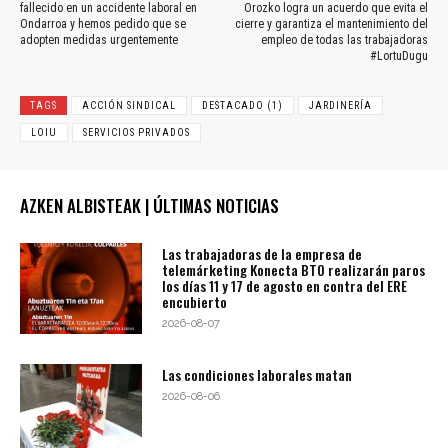
fallecido en un accidente laboral en
Orozko logra un acuerdo que evita el
Ondarroa y hemos pedido que se
cierre y garantiza el mantenimiento del
adopten medidas urgentemente
empleo de todas las trabajadoras
#LortuDugu
TAGS
ACCIÓN SINDICAL
DESTACADO (1)
JARDINERÍA
LOIU
SERVICIOS PRIVADOS
AZKEN ALBISTEAK | ÚLTIMAS NOTICIAS
Las trabajadoras de la empresa de
telemárketing Konecta BTO realizarán paros
los días 11 y 17 de agosto en contra del ERE
encubierto
2026-08-07
Las condiciones laborales matan
2026-08-06