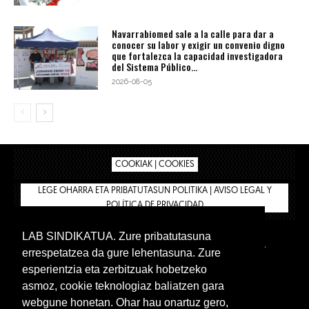
Navarrabiomed sale a la calle para dar a
conocer su labor y exigir un convenio digno
que fortalezca la capacidad investigadora
del Sistema Público...
2026-08-05
COOKIAK | COOKIES
LEGE OHARRA ETA PRIBATUTASUN POLITIKA | AVISO LEGAL Y
POLÍTICA DE PRIVACIDAD
LAB SINDIKATUA. Zure pribatutasuna
IPAR HEGOA
BIZILAN.EUS
AFÍLIATE
TIENDA
errespetatzea da gure lehentasuna. Zure
INTRANET 🔑
Euskera
Castellano
esperientzia eta zerbitzuak hobetzeko
asmoz, cookie teknologiaz baliatzen gara
webgune honetan. Ohar hau onartuz gero,