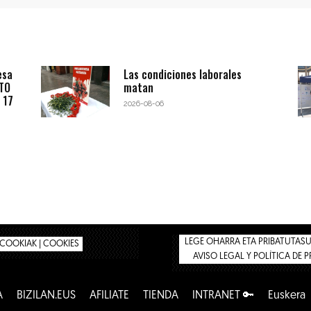
esa
Las condiciones laborales
BTO
matan
 17
2026-08-06
LEGE OHARRA ETA PRIBATUTASUN
COOKIAK | COOKIES
AVISO LEGAL Y POLÍTICA DE 
A
BIZILAN.EUS
AFÍLIATE
TIENDA
INTRANET 🔑
Euskera