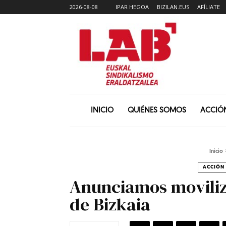
2026-08-08
IPAR HEGOA
BIZILAN.EUS
AFÍLIATE
INICIO
QUIÉNES SOMOS
ACCIÓ
Inicio
ACCIÓN 
Anunciamos moviliza
de Bizkaia