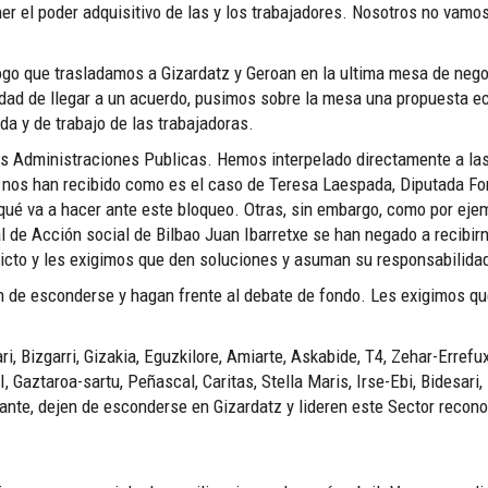
r el poder adquisitivo de las y los trabajadores. Nosotros no vamo
go que trasladamos a Gizardatz y Geroan en la ultima mesa de nego
idad de llegar a un acuerdo, pusimos sobre la mesa una propuesta 
ida y de trabajo de las trabajadoras.
 Administraciones Publicas. Hemos interpelado directamente a las d
s nos han recibido como es el caso de Teresa Laespada, Diputada F
 qué va a hacer ante este bloqueo. Otras, sin embargo, como por eje
l de Acción social de Bilbao Juan Ibarretxe se han negado a recibir
icto y les exigimos que den soluciones y asuman su responsabilida
n de esconderse y hagan frente al debate de fondo. Les exigimos q
ari, Bizgarri, Gizakia, Eguzkilore, Amiarte, Askabide, T4, Zehar-Errefu
, Gaztaroa-sartu, Peñascal, Caritas, Stella Maris, Irse-Ebi, Bidesari, 
nte, dejen de esconderse en Gizardatz y lideren este Sector recono