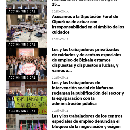
25...
2026-06-15
ACCIÓN SINDICAL
Acusamos a la Diputación Foral de
Gipuzkoa de actuar con
irresponsabilidad en el ámbito de los
cuidados
2026-06-12
ACCIÓN SINDICAL
Los y las trabajadoras privatizadas
de cuidados y de centros especiales
de empleo de Bizkaia estamos
dispuestas y dispuestos a luchar, y
vamos a...
2026-06-11
ACCIÓN SINDICAL
Los y las trabajadoras de
intervención social de Nafarroa
reclaman la publificación del sector y
la equiparación con la
administración pública
2026-06-11
ACCIÓN SINDICAL
Las y los trabajadores de los centros
especiales de empleo denuncian el
bloqueo de la negociación y exigen