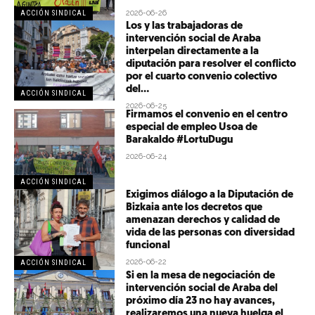
2026-06-26
ACCIÓN SINDICAL
Los y las trabajadoras de
intervención social de Araba
interpelan directamente a la
diputación para resolver el conflicto
por el cuarto convenio colectivo
del...
ACCIÓN SINDICAL
2026-06-25
Firmamos el convenio en el centro
especial de empleo Usoa de
Barakaldo #LortuDugu
2026-06-24
ACCIÓN SINDICAL
Exigimos diálogo a la Diputación de
Bizkaia ante los decretos que
amenazan derechos y calidad de
vida de las personas con diversidad
funcional
2026-06-22
ACCIÓN SINDICAL
Si en la mesa de negociación de
intervención social de Araba del
próximo día 23 no hay avances,
realizaremos una nueva huelga el