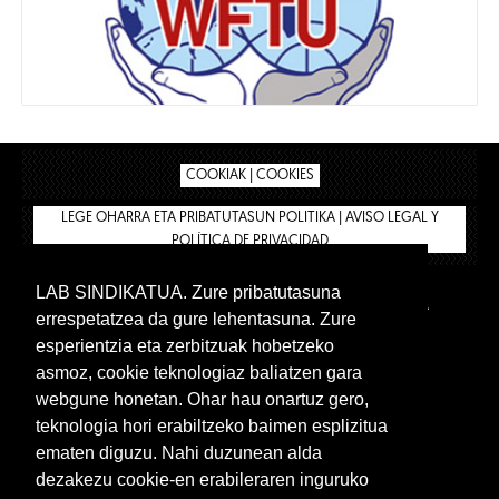
COOKIAK | COOKIES
LEGE OHARRA ETA PRIBATUTASUN POLITIKA | AVISO LEGAL Y
POLÍTICA DE PRIVACIDAD
LAB SINDIKATUA. Zure pribatutasuna
IPAR HEGOA
BIZILAN.EUS
AFÍLIATE
TIENDA
errespetatzea da gure lehentasuna. Zure
INTRANET 🔑
Euskera
Castellano
esperientzia eta zerbitzuak hobetzeko
asmoz, cookie teknologiaz baliatzen gara
webgune honetan. Ohar hau onartuz gero,
teknologia hori erabiltzeko baimen esplizitua
ematen diguzu. Nahi duzunean alda
dezakezu cookie-en erabileraren inguruko