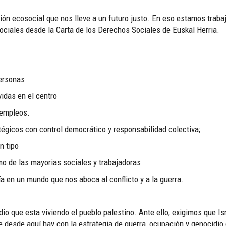
ión ecosocial que nos lleve a un futuro justo. En eso estamos traba
ociales desde la Carta de los Derechos Sociales de Euskal Herria.
personas
idas en el centro
 empleos.
tégicos con control democrático y responsabilidad colectiva;
n tipo
o de las mayorias sociales y trabajadoras
nía en un mundo que nos aboca al conflicto y a la guerra.
io que esta viviendo el pueblo palestino. Ante ello, exigimos que I
desde aquí hay con la estrategia de guerra, ocupación y genocidio 