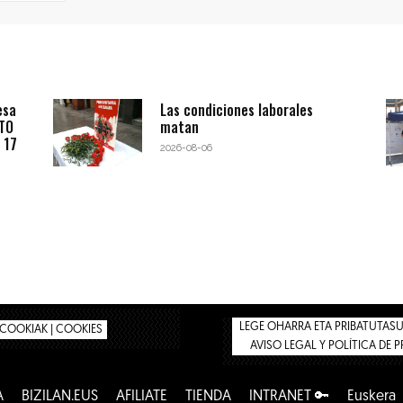
esa
Las condiciones laborales
BTO
matan
 17
2026-08-06
LEGE OHARRA ETA PRIBATUTASUN
COOKIAK | COOKIES
AVISO LEGAL Y POLÍTICA DE 
A
BIZILAN.EUS
AFÍLIATE
TIENDA
INTRANET 🔑
Euskera