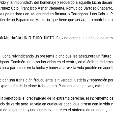
ido y la impunidad”, del homenaje y recuerdo a aquella lucha desarr
artínez Ocio, Francisco Aznar Clemente, Romualdo Barroso Chaparro,
nes posteriores en solidaridad en Basauri y Tarragona Juan Gabriel 
ión de un Espacio de Memoria, que tiene que servir para contribuir a
N, HACIA UN FUTURO JUSTO. Reivindicamos la lucha, la de entonce
 lucha reivindicando un presente digno que les asegurara un futuro
ignas. También situaron las vidas en el centro, en el ámbito del em
ara participar en la lucha y hacer a la vez la vida posible en aqu
 por una transición fraudulenta, sin verdad, justicia y reparación p
xplotación de la clase trabajadora. Y de aquellos polvos, estos lodo
a xenofobia, el crecimiento de la extrema derecha, el incremento de 
ado de verde pero salvaje en cualquier caso, que arrasa con la vida y
o de la gente, hay una crisis evidente en el sistema de cuidados,…