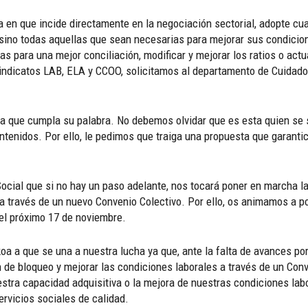
da en que incide directamente en la negociación sectorial, adopte c
s, sino todas aquellas que sean necesarias para mejorar sus condici
s para una mejor conciliación, modificar y mejorar los ratios o actua
 sindicatos LAB, ELA y CCOO, solicitamos al departamento de Cuidado
 a que cumpla su palabra. No debemos olvidar que es esta quien se si
tenidos. Por ello, le pedimos que traiga una propuesta que garantic
ocial que si no hay un paso adelante, nos tocará poner en marcha la
 a través de un nuevo Convenio Colectivo. Por ello, os animamos a p
del próximo 17 de noviembre.
oa a que se una a nuestra lucha ya que, ante la falta de avances po
ón de bloqueo y mejorar las condiciones laborales a través de un Con
estra capacidad adquisitiva o la mejora de nuestras condiciones labo
rvicios sociales de calidad.