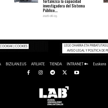
fortalezca la capacidad
investigadora del Sistema
Público...
2026-08-05
LEGE OHARRA ETA PRIBATUTASUN
COOKIAK | COOKIES
AVISO LEGAL Y POLÍTICA DE 
A
BIZILAN.EUS
AFÍLIATE
TIENDA
INTRANET 🔑
Euskera