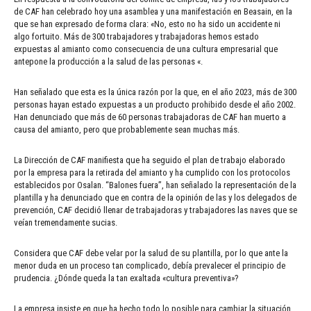
de CAF han celebrado hoy una asamblea y una manifestación en Beasain, en la
que se han expresado de forma clara: «No, esto no ha sido un accidente ni
algo fortuito. Más de 300 trabajadores y trabajadoras hemos estado
expuestas al amianto como consecuencia de una cultura empresarial que
antepone la producción a la salud de las personas «.
Han señalado que esta es la única razón por la que, en el año 2023, más de 300
personas hayan estado expuestas a un producto prohibido desde el año 2002.
Han denunciado que más de 60 personas trabajadoras de CAF han muerto a
causa del amianto, pero que probablemente sean muchas más.
La Dirección de CAF manifiesta que ha seguido el plan de trabajo elaborado
por la empresa para la retirada del amianto y ha cumplido con los protocolos
establecidos por Osalan. “Balones fuera”, han señalado la representación de la
plantilla y ha denunciado que en contra de la opinión de las y los delegados de
prevención, CAF decidió llenar de trabajadoras y trabajadores las naves que se
veían tremendamente sucias.
Considera que CAF debe velar por la salud de su plantilla, por lo que ante la
menor duda en un proceso tan complicado, debía prevalecer el principio de
prudencia. ¿Dónde queda la tan exaltada «cultura preventiva»?
La empresa insiste en que ha hecho todo lo posible para cambiar la situación,