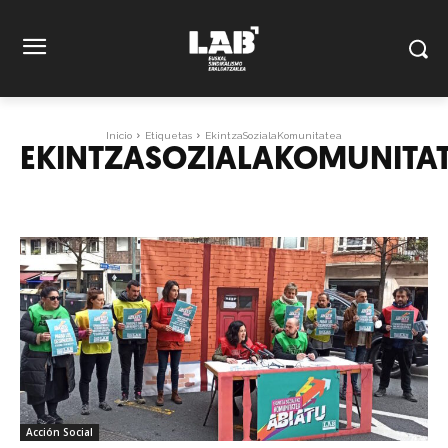
Inicio
Etiquetas
EkintzaSozialaKomunitatea
EKINTZASOZIALAKOMUNITA
Acción Social