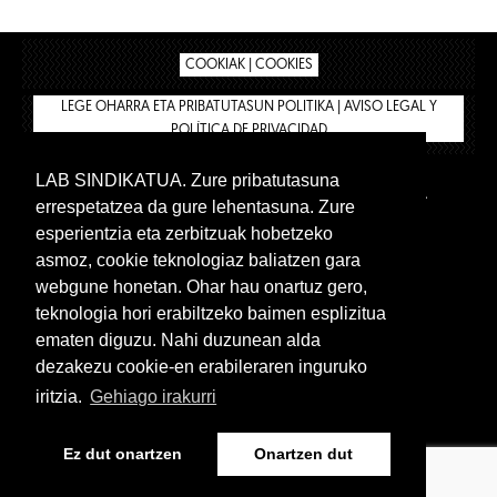
COOKIAK | COOKIES
LEGE OHARRA ETA PRIBATUTASUN POLITIKA | AVISO LEGAL Y
POLÍTICA DE PRIVACIDAD
LAB SINDIKATUA. Zure pribatutasuna
IPAR HEGOA
BIZILAN.EUS
AFÍLIATE
TIENDA
errespetatzea da gure lehentasuna. Zure
INTRANET 🔑
Euskera
Castellano
esperientzia eta zerbitzuak hobetzeko
asmoz, cookie teknologiaz baliatzen gara
webgune honetan. Ohar hau onartuz gero,
teknologia hori erabiltzeko baimen esplizitua
ematen diguzu. Nahi duzunean alda
dezakezu cookie-en erabileraren inguruko
iritzia.
Gehiago irakurri
www.lab.eus
Ez dut onartzen
Onartzen dut
Euskera
Castellano