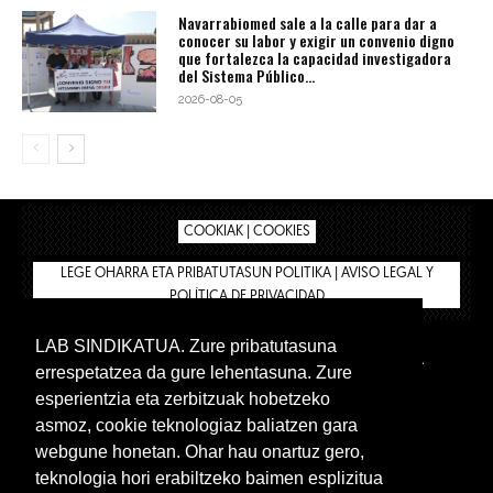
Navarrabiomed sale a la calle para dar a
conocer su labor y exigir un convenio digno
que fortalezca la capacidad investigadora
del Sistema Público...
2026-08-05
COOKIAK | COOKIES
LEGE OHARRA ETA PRIBATUTASUN POLITIKA | AVISO LEGAL Y
POLÍTICA DE PRIVACIDAD
LAB SINDIKATUA. Zure pribatutasuna
IPAR HEGOA
BIZILAN.EUS
AFÍLIATE
TIENDA
errespetatzea da gure lehentasuna. Zure
INTRANET 🔑
Euskera
Castellano
esperientzia eta zerbitzuak hobetzeko
asmoz, cookie teknologiaz baliatzen gara
webgune honetan. Ohar hau onartuz gero,
teknologia hori erabiltzeko baimen esplizitua