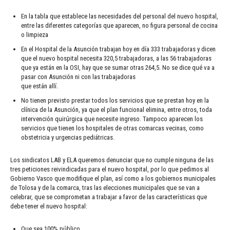
En la tabla que establece las necesidades del personal del nuevo hospital,
entre las diferentes categorías que aparecen, no figura personal de cocina
o limpieza
En el Hospital de la Asunción trabajan hoy en día 333 trabajadoras y dicen
que el nuevo hospital necesita 320,5 trabajadoras, a las 56 trabajadoras
que ya están en la OSI, hay que se sumar otras 264,5. No se dice qué va a
pasar con Asunción ni con las trabajadoras
que están allí.
No tienen previsto prestar todos los servicios que se prestan hoy en la
clínica de la Asunción, ya que el plan funcional elimina, entre otros, toda
intervención quirúrgica que necesite ingreso. Tampoco aparecen los
servicios que tienen los hospitales de otras comarcas vecinas, como
obstetricia y urgencias pediátricas.
Los sindicatos LAB y ELA queremos denunciar que no cumple ninguna de las
tres peticiones reivindicadas para el nuevo hospital, por lo que pedimos al
Gobierno Vasco que modifique el plan, así como a los gobiernos municipales
de Tolosa y de la comarca, tras las elecciones municipales que se van a
celebrar, que se comprometan a trabajar a favor de las características que
debe tener el nuevo hospital:
Que sea 100% público