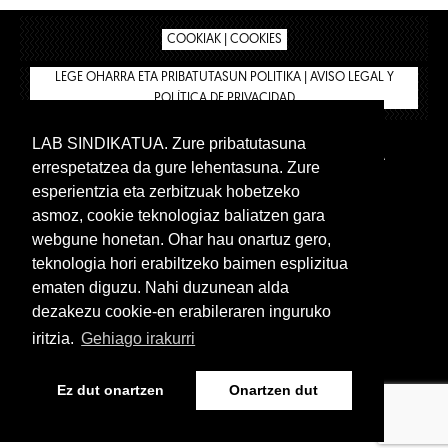
COOKIAK | COOKIES
LEGE OHARRA ETA PRIBATUTASUN POLITIKA | AVISO LEGAL Y
POLÍTICA DE PRIVACIDAD
LAB SINDIKATUA. Zure pribatutasuna
IPAR HEGOA
BIZILAN.EUS
AFÍLIATE
TIENDA
errespetatzea da gure lehentasuna. Zure
INTRANET 🔑
Euskera
Castellano
esperientzia eta zerbitzuak hobetzeko
asmoz, cookie teknologiaz baliatzen gara
webgune honetan. Ohar hau onartuz gero,
teknologia hori erabiltzeko baimen esplizitua
ematen diguzu. Nahi duzunean alda
dezakezu cookie-en erabileraren inguruko
iritzia.
Gehiago irakurri
www.lab.eus
Ez dut onartzen
Onartzen dut
Euskera
Castellano