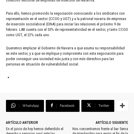
colectivo sectorial de empresas de inserción de Nafarroa.
Para ello, hemos promovido la negociación convocando a los sindicatos con
representación en el sector (CCOO y UGT) y a la patronal navarra de empresas
de inserción sociolaboral (EINA) para iniciar las relaciones el próximo 9 de
febrero. LAB cuenta con el 55% de representatividad en el sector, y tanto CCOO
como UGT, el 22% cada uno.
Queremos emplazar al Gobierno de Navarra a que asuma su responsabilidad
en este sector, y a que se implique y comprometa con esta negociación para
poder conseguir una sociedad más justa y con más derechos para las
personas en situación de vulnerabilidad social.
WhatsApp
Facebook
Twitter
ARTÍCULO ANTERIOR
ARTÍCULO SIGUIENTE
En el juicio de hoy hemos defendido el
Nos concentramos frente al bar Senra
derecho a negociar aquí ante las
de Hondarribia para exigir el fin de la