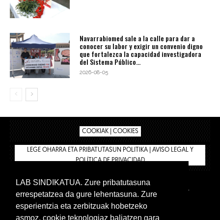
Navarrabiomed sale a la calle para dar a
conocer su labor y exigir un convenio digno
que fortalezca la capacidad investigadora
del Sistema Público...
2026-08-05
COOKIAK | COOKIES
LEGE OHARRA ETA PRIBATUTASUN POLITIKA | AVISO LEGAL Y
POLÍTICA DE PRIVACIDAD
LAB SINDIKATUA. Zure pribatutasuna
IPAR HEGOA
BIZILAN.EUS
AFÍLIATE
TIENDA
errespetatzea da gure lehentasuna. Zure
INTRANET 🔑
Euskera
Castellano
esperientzia eta zerbitzuak hobetzeko
asmoz, cookie teknologiaz baliatzen gara