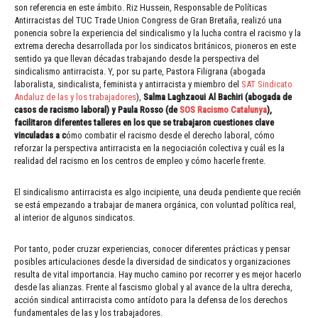
son referencia en este ámbito. Riz Hussein, Responsable de Políticas
Antirracistas del TUC Trade Union Congress de Gran Bretaña, realizó una
ponencia sobre la experiencia del sindicalismo y la lucha contra el racismo y la
extrema derecha desarrollada por los sindicatos británicos, pioneros en este
sentido ya que llevan décadas trabajando desde la perspectiva del
sindicalismo antirracista. Y, por su parte, Pastora Filigrana (abogada
laboralista, sindicalista, feminista y antirracista y miembro del
SAT Sindicato
Andaluz de las y los trabajadores
),
Salma Laghzaoui Al Bachiri
(abogada de
casos de racismo laboral) y Paula Rosso (de
SOS Racismo Catalunya
),
facilitaron diferentes talleres en los que se trabajaron cuestiones clave
vinculadas a c
ómo combatir el racismo desde el derecho laboral, cómo
reforzar la perspectiva antirracista en la negociación colectiva y cuál es la
realidad del racismo en los centros de empleo y cómo hacerle frente.
El sindicalismo antirracista es algo incipiente, una deuda pendiente que recién
se está empezando a trabajar de manera orgánica, con voluntad política real,
al interior de algunos sindicatos.
Por tanto, poder cruzar experiencias, conocer diferentes prácticas y pensar
posibles articulaciones desde la diversidad de sindicatos y organizaciones
resulta de vital importancia. Hay mucho camino por recorrer y es mejor hacerlo
desde las alianzas. Frente al fascismo global y al avance de la ultra derecha,
acción sindical antirracista como antídoto para la defensa de los derechos
fundamentales de las y los trabajadores.