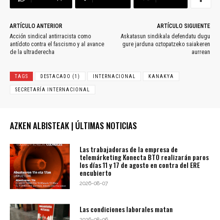
ARTÍCULO ANTERIOR
ARTÍCULO SIGUIENTE
Acción sindical antirracista como
Askatasun sindikala defendatu dugu
antídoto contra el fascismo y al avance
gure jarduna oztopatzeko saiakeren
de la ultraderecha
aurrean
TAGS
DESTACADO (1)
INTERNACIONAL
KANAKYA
SECRETARÍA INTERNACIONAL
AZKEN ALBISTEAK | ÚLTIMAS NOTICIAS
Las trabajadoras de la empresa de
telemárketing Konecta BTO realizarán paros
los días 11 y 17 de agosto en contra del ERE
encubierto
2026-08-07
Las condiciones laborales matan
2026-08-06