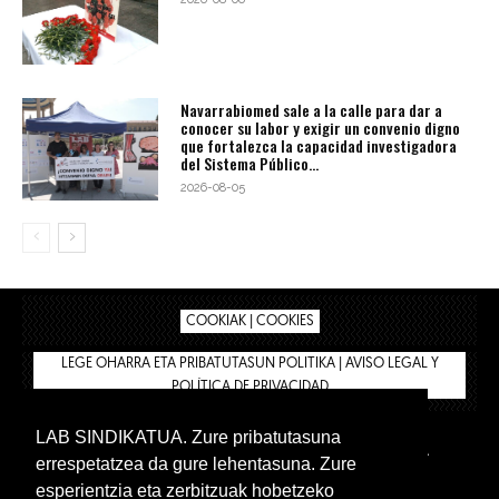
Navarrabiomed sale a la calle para dar a
conocer su labor y exigir un convenio digno
que fortalezca la capacidad investigadora
del Sistema Público...
2026-08-05
COOKIAK | COOKIES
LEGE OHARRA ETA PRIBATUTASUN POLITIKA | AVISO LEGAL Y
POLÍTICA DE PRIVACIDAD
LAB SINDIKATUA. Zure pribatutasuna
IPAR HEGOA
BIZILAN.EUS
AFÍLIATE
TIENDA
errespetatzea da gure lehentasuna. Zure
INTRANET 🔑
Euskera
Castellano
esperientzia eta zerbitzuak hobetzeko