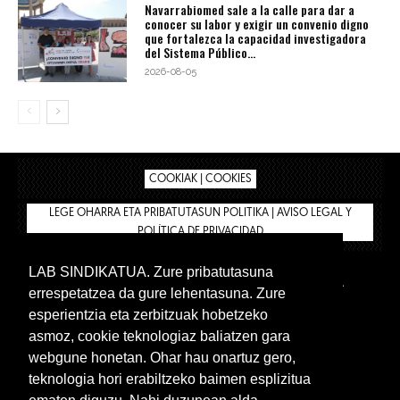
Navarrabiomed sale a la calle para dar a
conocer su labor y exigir un convenio digno
que fortalezca la capacidad investigadora
del Sistema Público...
2026-08-05
COOKIAK | COOKIES
LEGE OHARRA ETA PRIBATUTASUN POLITIKA | AVISO LEGAL Y
POLÍTICA DE PRIVACIDAD
LAB SINDIKATUA. Zure pribatutasuna
IPAR HEGOA
BIZILAN.EUS
AFÍLIATE
TIENDA
errespetatzea da gure lehentasuna. Zure
INTRANET 🔑
Euskera
Castellano
esperientzia eta zerbitzuak hobetzeko
asmoz, cookie teknologiaz baliatzen gara
webgune honetan. Ohar hau onartuz gero,
teknologia hori erabiltzeko baimen esplizitua