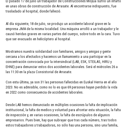
El pasado 17 de julio un trabajador de Construcciónes Moyua sufrió un infarto
en unas obras de construcción de Arrasate. Al encontrarse indispuesto, fue
trasladado al hospital, donde falleció.
Al día siguiente, 18 de julio, se produjo un accidente laboral grave en la
empresa JMA de la misma localidad. Una máquina arrolló a un trabajador y le
causó heridas graves en varias partes del cuerpo, sobre todo en la cara. Tuvo
que ser evacuado en helicóptero al hospital.
Mostramos nuestra solidaridad con familiares, amigos y amigas y gente
cercana a los afectados y hacemos un llamamiento a una participar en la
concentración convocada por la intersindical (LAB, ESK, STEILAS, HIRU y
EHNE) para denunciar estos dos accidentes laborales. Será el miércoles 26 a
las 11:30 en la plaza Consistorial de Arrasate.
Con esta última, ya son 31 las personas fallecidas en Euskal Herria en el año
2023. No es admisible, como no lo es que 69 personas hayan perdido la vida
en 2022 como consecuencia de accidentes laborales.
Desde LAB hemos denunciado en múltiples ocasiones la falta de implicación
institucional, la falta de medios y voluntad para afrontar esta situación, la falta
de inspección y, en varias ocasiones, la falta de escrúpulos de algunos
empresarios. Pues bien, hay que subrayar que tras cada número, tras todos
estos trabajadores y trabajadoras, no sólo hay una persona, sino una familia,