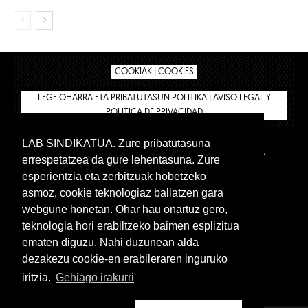
COOKIAK | COOKIES
LEGE OHARRA ETA PRIBATUTASUN POLITIKA | AVISO LEGAL Y
POLÍTICA DE PRIVACIDAD
LAB SINDIKATUA. Zure pribatutasuna
IPAR HEGOA
BIZILAN.EUS
AFÍLIATE
TIENDA
errespetatzea da gure lehentasuna. Zure
INTRANET 🔑
Euskera
Castellano
esperientzia eta zerbitzuak hobetzeko
asmoz, cookie teknologiaz baliatzen gara
webgune honetan. Ohar hau onartuz gero,
teknologia hori erabiltzeko baimen esplizitua
ematen diguzu. Nahi duzunean alda
dezakezu cookie-en erabileraren inguruko
iritzia.
Gehiago irakurri
www.lab.eus