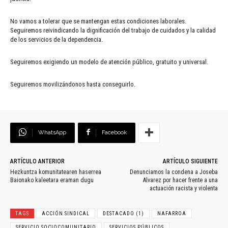
No vamos a tolerar que se mantengan estas condiciones laborales.
Seguiremos reivindicando la dignificación del trabajo de cuidados y la calidad
de los servicios de la dependencia.
Seguiremos exigiendo un modelo de atención público, gratuito y universal.
Seguiremos movilizándonos hasta conseguirlo.
WhatsApp
Facebook
ARTÍCULO ANTERIOR
ARTÍCULO SIGUIENTE
Hezkuntza komunitatearen haserrea
Denunciamos la condena a Joseba
Baionako kaleetara eraman dugu
Alvarez por hacer frente a una
actuación racista y violenta
TAGS
ACCIÓN SINDICAL
DESTACADO (1)
NAFARROA
SERVICIO SOCIOCOMUNITARIO
SERVICIOS PÚBLICOS