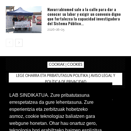
Navarrabiomed sale a la calle para dar a
conocer su labor y exigir un convenio digno
que fortalezca la capacidad investigadora
del Sistema Público...
2026-08-05
COOKIAK | COOKIES
LEGE OHARRA ETA PRIBATUTASUN POLITIKA | AVISO LEGAL Y
POLÍTICA DE PRIVACIDAD
LAB SINDIKATUA. Zure pribatutasuna
IPAR HEGOA
BIZILAN.EUS
AFÍLIATE
TIENDA
errespetatzea da gure lehentasuna. Zure
INTRANET 🔑
Euskera
Castellano
esperientzia eta zerbitzuak hobetzeko
asmoz, cookie teknologiaz baliatzen gara
webgune honetan. Ohar hau onartuz gero,
teknologia hori erabiltzeko baimen esplizitua