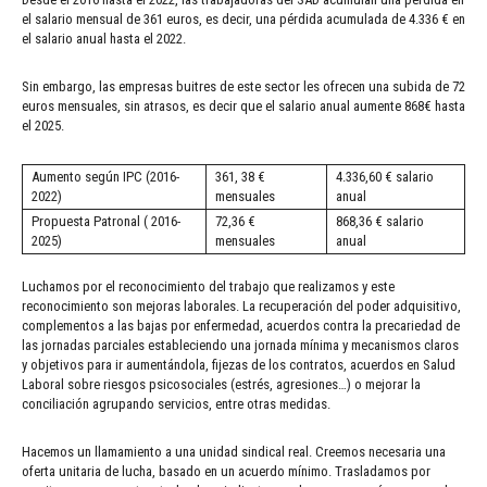
el salario mensual de 361 euros, es decir, una pérdida acumulada de 4.336 € en
el salario anual hasta el 2022.
Sin embargo, las empresas buitres de este sector les ofrecen una subida de 72
euros mensuales, sin atrasos, es decir que el salario anual aumente 868€ hasta
el 2025.
Aumento según IPC (2016-
361, 38 €
4.336,60 € salario
2022)
mensuales
anual
Propuesta Patronal ( 2016-
72,36 €
868,36 € salario
2025)
mensuales
anual
Luchamos por el reconocimiento del trabajo que realizamos y este
reconocimiento son mejoras laborales. La recuperación del poder adquisitivo,
complementos a las bajas por enfermedad, acuerdos contra la precariedad de
las jornadas parciales estableciendo una jornada mínima y mecanismos claros
y objetivos para ir aumentándola, fijezas de los contratos, acuerdos en Salud
Laboral sobre riesgos psicosociales (estrés, agresiones…) o mejorar la
conciliación agrupando servicios, entre otras medidas.
Hacemos un llamamiento a una unidad sindical real. Creemos necesaria una
oferta unitaria de lucha, basado en un acuerdo mínimo. Trasladamos por