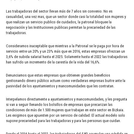
Las trabajadoras del sector llevan más de 7 años sin convenio. No es
casualidad, una vez mas, que un sector donde casi la totalidad son mujeres y
que realizan un servicio publico de cuidados, la patronal bloquee la
negociación y las Instituciones publicas permitan la precariedad de las
trabajadoras.
Consideramos inaceptable que mientras a la Patronal se le paga por hora de
servicio entre un 20% y un 23% más que en 2016, estas empresas ofrezcan un
3,6% de subida salarial hasta el 2025. Solamente hasta el 2022 las trabajadoras
han sufrido un incremento de la carestía de la vida del 16,6%.
Denunciamos que estas empresas que obtienen grandes beneficios
gestionando dinero público actuen como verdaderas empresas buitre ante la
pasividad de los ayuntamientos y mancomunidades que les contratan.
Interpelamos directamente a ayuntamientos y mancomunidades, y les pregunta
si van a seguir llenando los bolsillos de empresas que precarizan las
condiciones de más de 1.500 mujeres que trabajan en este sector en Bizkaia.
Les exigimos que apuesten por un servicio de calidad. El actual modelo solo
supone precariedad para las trabajadoras y para las personas que cuidan.
Desde el 2016 hasta el 2022, las trabajadoras del SAD acumulan una pérdida en