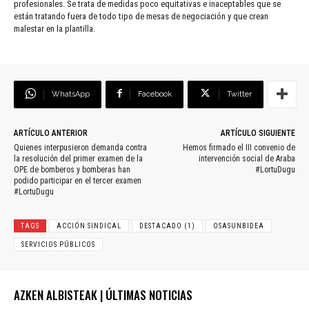
profesionales. Se trata de medidas poco equitativas e inaceptables que se
están tratando fuera de todo tipo de mesas de negociación y que crean
malestar en la plantilla.
WhatsApp
Facebook
Twitter
ARTÍCULO ANTERIOR
ARTÍCULO SIGUIENTE
Quienes interpusieron demanda contra
Hemos firmado el III convenio de
la resolución del primer examen de la
intervención social de Araba
OPE de bomberos y bomberas han
#LortuDugu
podido participar en el tercer examen
#LortuDugu
TAGS
ACCIÓN SINDICAL
DESTACADO (1)
OSASUNBIDEA
SERVICIOS PÚBLICOS
AZKEN ALBISTEAK | ÚLTIMAS NOTICIAS