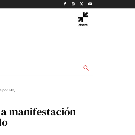
 por LAB,...
la manifestación
do