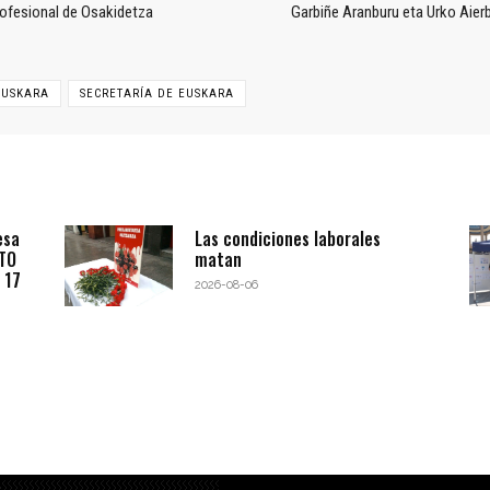
rofesional de Osakidetza
Garbiñe Aranburu eta Urko Aierb
EUSKARA
SECRETARÍA DE EUSKARA
esa
Las condiciones laborales
BTO
matan
 17
2026-08-06