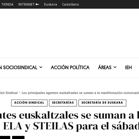
TIENDA
INTRANET 🔑
Euskera
Castellano
N SOCIOSINDICAL
ACCIÓN POLÍTICA
ÁREAS
IEH
ión Sindical
Los principales agentes euskaltzales se suman a la manifestación convocada
ACCIÓN SINDICAL
SECRETARÍAS
SECRETARÍA DE EUSKARA
ntes euskaltzales se suman a 
 ELA y STEILAS para el sába