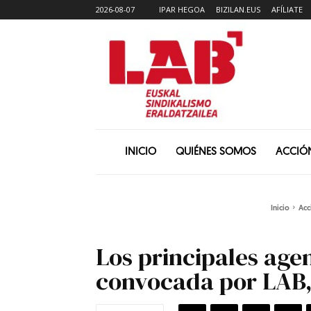
2026-08-07
IPAR HEGOA
BIZILAN.EUS
AFÍLIATE
INICIO
QUIÉNES SOMOS
ACCIÓ
Inicio
Acc
Los principales age
convocada por LAB,