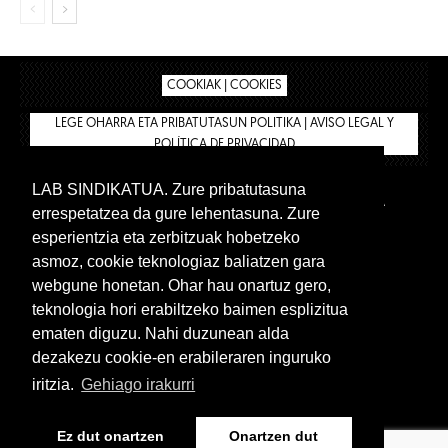
COOKIAK | COOKIES
LEGE OHARRA ETA PRIBATUTASUN POLITIKA | AVISO LEGAL Y
POLÍTICA DE PRIVACIDAD
LAB SINDIKATUA. Zure pribatutasuna
IPAR HEGOA
BIZILAN.EUS
AFÍLIATE
TIENDA
errespetatzea da gure lehentasuna. Zure
INTRANET 🔑
Euskera
Castellano
esperientzia eta zerbitzuak hobetzeko
asmoz, cookie teknologiaz baliatzen gara
webgune honetan. Ohar hau onartuz gero,
teknologia hori erabiltzeko baimen esplizitua
ematen diguzu. Nahi duzunean alda
dezakezu cookie-en erabileraren inguruko
iritzia.
Gehiago irakurri
www.lab.eus
Ez dut onartzen
Onartzen dut