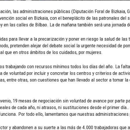
ación, las administraciones públicas (Diputación Foral de Bizkaia,
vención social en Bizkaia, con el beneplácito de las patronales del s
 en las calles de Bilbao. La de mañana también será una jornada d
as para llevar a la precarización y poner en riesgo la salud de las 
modo, pretenden alejar del debate social la urgente necesidad de po
ual que en otros ámbitos de los cuidados, por mujeres.
s trabajando con recursos mínimos todos los días del año. La falta d
a de voluntad por incluir y concretar los centros y criterios de activ
, entre otras, son cuestiones que han llevado al sector a tomar la
venio, 19 mesas de negociación sin voluntad de avance por parte p
reales de cada año, ni atrasos, ni sustituciones desde el primer dí
funciona. Por todo ello, lamentamos que nuestras administraciones 
ctor y abandonen a su suerte a las más de 4.000 trabajadoras que a 