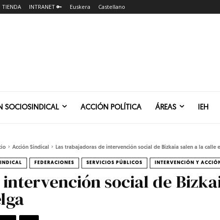
TIENDA
INTRANET 🔑
Euskera
Castellano
N SOCIOSINDICAL
ACCIÓN POLÍTICA
ÁREAS
IEH
cio
Acción Sindical
Las trabajadoras de intervención social de Bizkaia salen a la calle e
INDICAL
FEDERACIONES
SERVICIOS PÚBLICOS
INTERVENCIÓN Y ACCIÓ
intervención social de Bizkai
elga