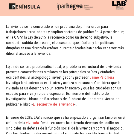
La vivienda se ha convertido en un problema de primer orden para
trabajadores, trabajadoras y amplios sectores de población. A pesar de que,
en la CAPV, la Ley de 2015 la reconoce como un derecho subjetivo, la
constante subida de precios, el escaso parque público y las políticas
dirigidas en una dirección errónea durante décadas han hecho cada vez más
difícil el acceso a la vivienda.
Lejos de ser una problemática local, el problema estructural de la vivienda
presenta características similares en los principales países y ciudades
occidentales. El antropólogo, investigador y profesor
Jaime Palomera
investiga las tendencias existentes y analiza sus causas. Considera que la
vivienda es un derecho y no un activo financiero y que las ciudades son un
espacio para vivir y no para especular. Es miembro del Instituto de
Investigación Urbana de Barcelona y del Sindicat de Llogateres. Acaba de
publicar el libro «
El secuestro de la vivienda
«.
En enero de 2025, LAB anunció que se ha empezado a organizar también en el
ámbito de la
vivienda
. Desde entonces ha activado decenas de conflictos
sindicales en defensa de la función social de la vivienda y contra el negocio.
Con las charlas que ha organizado, el sindicato ha querido traer a Euskal