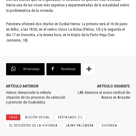
Herria una de las voces más expertas y experimentadas de la actualidad sobre
la problemática de la vivienda.
Palomera ofrecerá dos charlas en Euskal Herria. La primera será el 16 de junio
en Bilbo, a las 18:30, en el centro cívico La Bolsa (Pelota, 10) y la segunda el
día 17 en Donostia, a la misma hora, en la Kripta de la Parte Vieja (San
Jerónimo, 18).
WhatsApp
Facebook
ARTÍCULO ANTERIOR
ARTÍCULO SIGUIENTE
Hemos denunciado la nefasta
LAB denuncia el acoso sindical de
situación de los procesos de selección
Avanza en Arrasate
y provisión de Osakidetza
TAGS
ACCIÓN SOCIAL
DESTACADO (1)
EL SECUESTRO DE LA VIVIENDA
JAIME PALOMERA
VIVIENDA