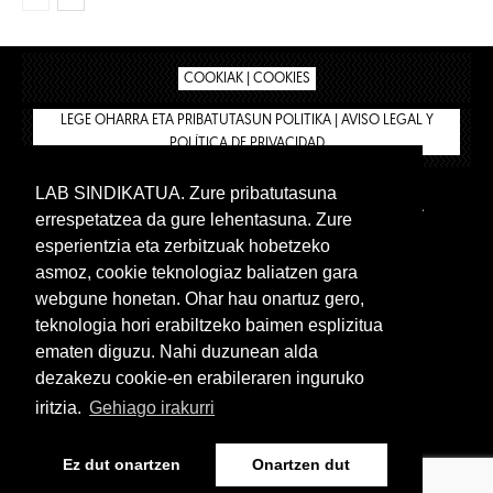
COOKIAK | COOKIES
LEGE OHARRA ETA PRIBATUTASUN POLITIKA | AVISO LEGAL Y
POLÍTICA DE PRIVACIDAD
LAB SINDIKATUA. Zure pribatutasuna
IPAR HEGOA
BIZILAN.EUS
AFÍLIATE
TIENDA
errespetatzea da gure lehentasuna. Zure
INTRANET 🔑
Euskera
Castellano
esperientzia eta zerbitzuak hobetzeko
asmoz, cookie teknologiaz baliatzen gara
webgune honetan. Ohar hau onartuz gero,
teknologia hori erabiltzeko baimen esplizitua
ematen diguzu. Nahi duzunean alda
dezakezu cookie-en erabileraren inguruko
iritzia.
Gehiago irakurri
www.lab.eus
Ez dut onartzen
Onartzen dut
Euskera
Castellano