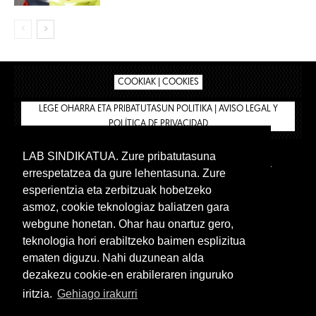
COOKIAK | COOKIES
LEGE OHARRA ETA PRIBATUTASUN POLITIKA | AVISO LEGAL Y
POLÍTICA DE PRIVACIDAD
LAB SINDIKATUA. Zure pribatutasuna
IPAR HEGOA
BIZILAN.EUS
AFÍLIATE
TIENDA
errespetatzea da gure lehentasuna. Zure
INTRANET 🔑
Euskera
Castellano
esperientzia eta zerbitzuak hobetzeko
asmoz, cookie teknologiaz baliatzen gara
webgune honetan. Ohar hau onartuz gero,
teknologia hori erabiltzeko baimen esplizitua
ematen diguzu. Nahi duzunean alda
dezakezu cookie-en erabileraren inguruko
iritzia.
Gehiago irakurri