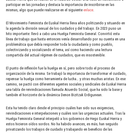
participar en las jornadas y destaca la importancia de inscribirse en las
mismas, algo que puede realizarse en el siguiente
enlace
.
El Movimiento Feminista de Euskal Herria lleva años politizando y situando en
la agenda la división sexual de los cuidados y del trabajo. En 2023 puso un
hito importante: llevó a cabo una Huelga Feminista General. Convirtió esta
línea de trabajo que hasta entonces venía desarrollando por su cuenta en una
problemática que debía responder toda la ciudadanía y como pueblo,
colectivizando y socializando el tema, así como haciendo una lectura
compartida del actual régimen de cuidados, que es insostenible.
El punto de inflexión fue la huelga en sí, pero sobre todo el proceso de
organización de la misma. Se trabajó la importancia de transformar el cuidado,
repensar la huelga como herramienta de lucha… y otras muchas aristas. En ese
camino, se pactó con diferentes agentes sociales y sindicales de Euskal Herria
una tabla de reivindicaciones llamada Acuerdo Social, que ha sido la base y
también el horizonte de la dinámica Denon Bizitzak Erdigunean.
Esta ha tenido claro desde el principio cuáles han sido sus exigencias,
reivindicaciones e interpelaciones y cuáles son las urgencias actuales. Tras la
Huelga Feminista General interpeló a los gobiernos de Hego Euskal Herria y
estos hicieron oídos sordos. No ha habido avances, es más; han seguido
privatizando los trabajos de cuidado y trabajando en beneficio de las