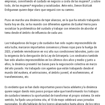
empresas, convirtiendo el cuidado en negocio a costa de las mujeres*, y sobre
todo, de las mujeres* migradas y racializadas. Ante esto, Denon Bizitzak
Erdigunean quiere dejar claro que seguirá con su camino.
Puso en marcha una dinámica de tejer alianzas, en la que ha estado trabajando
hasta hoy en día; se ha reunido con diferentes agentes de Euskal Herria para
socializar la problemática del cuidado y trabajar con intención de abordar el
tema desde el ámbito de influencia de cada uno.
Las trabajadoras de hogar y de cuidados han sido sujeto imprescindible de
esta lucha; marcaron importantes consensos y líneas rojas para la huelga de
2023, y también reivindicaron en voz alta sus condiciones laborales, junto con
la exigencia de la derogación de la Ley de Extranjería. Los sindicatos también
han sido aliados imprescindibles en los últimos dos años y medio y junto a
ellos, la dinámica presentó las bases para la negociación colectiva en marzo
del año pasado. Ha trabajado con agentes que están trabajando desde el
mundo del euskera, el antirracismo, el ámbito juvenil, el ecofeminismo, el
transfeminismo, etc.
Es evidente que se han dado importantes pasos hacia adelante y la dinámica
quiere seguir dando más pasos porque sabe que transformando los trabajos
de cuidados tenemos la oportunidad de transformar el propio sistema. En este
sentido, ha fijado una próxima cita, el 10 de mayo celebrará unas jornadas
nacionales. En ella hablarán de los logros alcanzados hasta ahora, de los retos