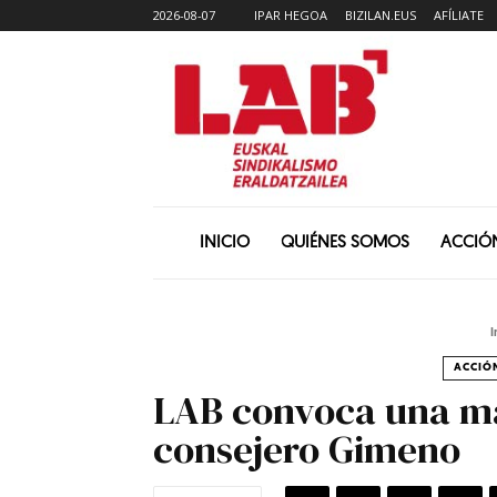
2026-08-07
IPAR HEGOA
BIZILAN.EUS
AFÍLIATE
INICIO
QUIÉNES SOMOS
ACCIÓ
I
ACCIÓN
LAB convoca una man
consejero Gimeno