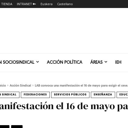
TIENDA
INTRANET 🔑
Euskera
Castellano
N SOCIOSINDICAL
ACCIÓN POLÍTICA
ÁREAS
IEH
nicio
Acción Sindical
LAB convoca una manifestación el 16 de mayo para exigir el cese.
 SINDICAL
FEDERACIONES
SERVICIOS PÚBLICOS
ENSEÑANZA
EDUC
ifestación el 16 de mayo para