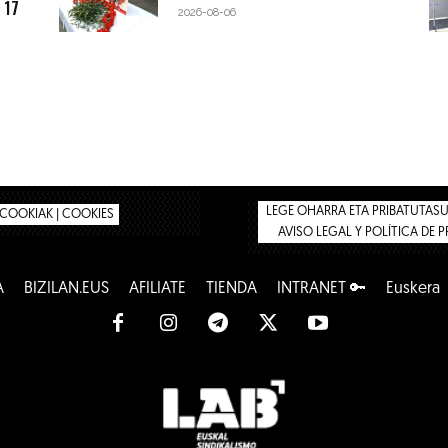
 17
2026-08-06
LEGE OHARRA ETA PRIBATUTASUN
COOKIAK | COOKIES
AVISO LEGAL Y POLÍTICA DE 
A
BIZILAN.EUS
AFÍLIATE
TIENDA
INTRANET 🔑
Euskera