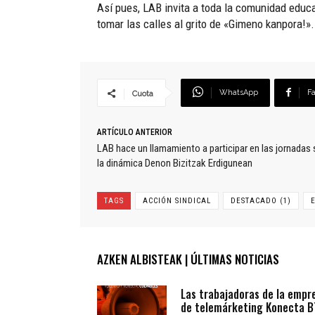
Así pues, LAB invita a toda la comunidad educa
tomar las calles al grito de «Gimeno kanpora!».
WhatsApp
F
Cuota
ARTÍCULO ANTERIOR
LAB hace un llamamiento a participar en las jornadas
la dinámica Denon Bizitzak Erdigunean
TAGS
ACCIÓN SINDICAL
DESTACADO (1)
AZKEN ALBISTEAK | ÚLTIMAS NOTICIAS
Las trabajadoras de la empr
de telemárketing Konecta 