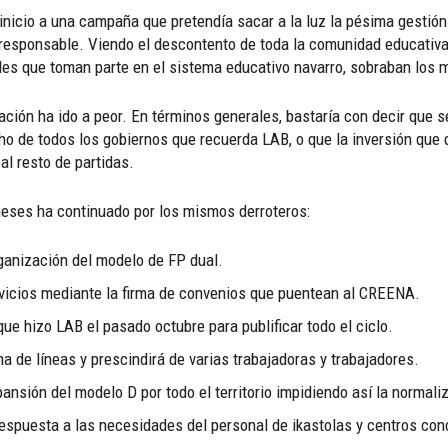
 inicio a una campaña que pretendía sacar a la luz la pésima gesti
responsable. Viendo el descontento de toda la comunidad educativa
les que toman parte en el sistema educativo navarro, sobraban los 
ación ha ido a peor. En términos generales, bastaría con decir que s
cho de todos los gobiernos que recuerda LAB, o que la inversión que
l resto de partidas.
eses ha continuado por los mismos derroteros:
ganización del modelo de FP dual.
rvicios mediante la firma de convenios que puentean al CREENA.
 que hizo LAB el pasado octubre para publificar todo el ciclo.
 de líneas y prescindirá de varias trabajadoras y trabajadores.
ansión del modelo D por todo el territorio impidiendo así la normali
r respuesta a las necesidades del personal de ikastolas y centros co