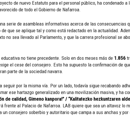
oyecto de nuevo Estatuto para el personal público, ha condenado a 
vorecido de todo el Gobierno de Nafarroa.
una serie de asambleas informativas acerca de las consecuencias qu
 de que se aplique tal y como está redactado en la actualidad. Ade
xto no sea llevado al Parlamento, y que la carrera profesional se ab
ad educativa no tiene precedente. Solo en dos meses más de
1.856
tr
exige el cese del consejero. Esto ha supuesto la confirmación de qu
gran parte de la sociedad navarra.
 seguir por la misma vía. Por un lado, todavía sigue recabando adhe
asmar ese hartazgo generalizado en una movilización masiva, y ha c
ón de calidad, Gimeno kanpora!” / “Kalitatezko hezkuntzaren ald
ará frente al Palacio de Nafarroa. LAB quiere que sea un altavoz lo 
a un consejero soberbio y autoritario que campa a sus anchas y por