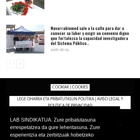
Navarrabiomed sale a la calle para dar a
conocer su labor y exigir un convenio digno
que fortalezca la capacidad investigadora
del Sistema Público...
2026-08-05
COOKIAK | COOKIES
LEGE OHARRA ETA PRIBATUTASUN POLITIKA | AVISO LEGAL Y
POLÍTICA DE PRIVACIDAD
LAB SINDIKATUA. Zure pribatutasuna
IPAR HEGOA
BIZILAN.EUS
AFÍLIATE
TIENDA
errespetatzea da gure lehentasuna. Zure
INTRANET 🔑
Euskera
Castellano
esperientzia eta zerbitzuak hobetzeko