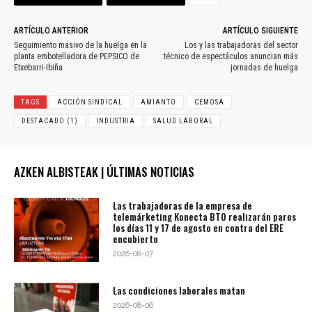
ARTÍCULO ANTERIOR
ARTÍCULO SIGUIENTE
Seguimiento masivo de la huelga en la
Los y las trabajadoras del sector
planta embotelladora de PEPSICO de
técnico de espectáculos anuncian más
Etxebarri-Ibiña
jornadas de huelga
TAGS
ACCIÓN SINDICAL
AMIANTO
CEMOSA
DESTACADO (1)
INDUSTRIA
SALUD LABORAL
AZKEN ALBISTEAK | ÚLTIMAS NOTICIAS
Las trabajadoras de la empresa de
telemárketing Konecta BTO realizarán paros
los días 11 y 17 de agosto en contra del ERE
encubierto
2026-08-07
Las condiciones laborales matan
2026-08-06