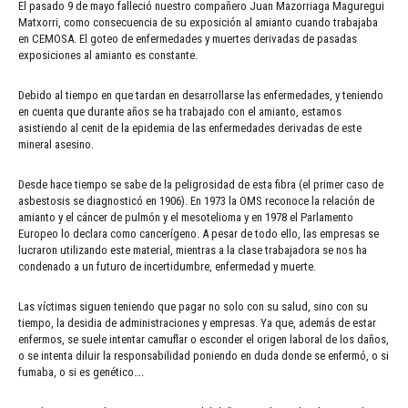
El pasado 9 de mayo falleció nuestro compañero Juan Mazorriaga Maguregui
Matxorri, como consecuencia de su exposición al amianto cuando trabajaba
en CEMOSA. El goteo de enfermedades y muertes derivadas de pasadas
exposiciones al amianto es constante.
Debido al tiempo en que tardan en desarrollarse las enfermedades, y teniendo
en cuenta que durante años se ha trabajado con el amianto, estamos
asistiendo al cenit de la epidemia de las enfermedades derivadas de este
mineral asesino.
Desde hace tiempo se sabe de la peligrosidad de esta fibra (el primer caso de
asbestosis se diagnosticó en 1906). En 1973 la OMS reconoce la relación de
amianto y el cáncer de pulmón y el mesotelioma y en 1978 el Parlamento
Europeo lo declara como cancerígeno. A pesar de todo ello, las empresas se
lucraron utilizando este material, mientras a la clase trabajadora se nos ha
condenado a un futuro de incertidumbre, enfermedad y muerte.
Las víctimas siguen teniendo que pagar no solo con su salud, sino con su
tiempo, la desidia de administraciones y empresas. Ya que, además de estar
enfermos, se suele intentar camuflar o esconder el origen laboral de los daños,
o se intenta diluir la responsabilidad poniendo en duda donde se enfermó, o si
fumaba, o si es genético….