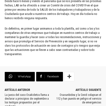
Desde hace 6 meses y viendo el panorama que se nos presenta en las próximas
fechas, LAB se ha ofrecido a crear un Comité de crisis del COVID19 en el que
prime por encima de todo la SALUD de los trabajadores y trabajadoras y de la
Ciudadanía que acude a nuestros centros de trabajo. Hoy en día todavía no
hemos recibido ninguna respuesta.
En definitiva, en primer lugar animamos a toda la plantilla, así como a las y los
compañeras de otras empresas que trabajan en nuestros centros de trabajo a
mantener la guardia y hacer caso a todas las recomendaciones, instrucciones y
avisos que promulga el Servicio de Prevención y en segundo lugar, si no ve
claro los protocolos de actuación en caso de contagios y/o riesgos que exija
que las actuaciones que se lleven a cabo sean contrastadas y sobre todo
transparentes.
WhatsApp
Facebook
ARTÍCULO ANTERIOR
ARTÍCULO SIGUIENTE
La jueza del caso Osakidetza llama a
Osasunbidea y la Covid colapsan el
declarar a principios de septiembre a
112 y han puesto en peligro el servicio
los testigos propuestos por el
de emergencias