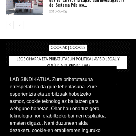
del Sistema Público...
2026-08-05
COOKIAK | COOKIES
LEGE OHARRA ETA PRIBATUTASUN POLITIKA | AVISO LEGAL Y
POLÍTICA DE PRIVACIDAD
LAB SINDIKATUA. Zure pribatutasuna
IPAR HEGOA
BIZILAN.EUS
AFÍLIATE
TIENDA
errespetatzea da gure lehentasuna. Zure
INTRANET 🔑
Euskera
Castellano
esperientzia eta zerbitzuak hobetzeko
asmoz, cookie teknologiaz baliatzen gara
webgune honetan. Ohar hau onartuz gero,
teknologia hori erabiltzeko baimen esplizitua
ematen diguzu. Nahi duzunean alda
dezakezu cookie-en erabileraren inguruko