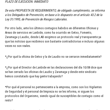
PLAZO DE EJECUCIÓN: INMEDIATO
De esta PROPUESTA DE REQUERIMIENTO, de obligado cumplimiento, se informa
a los Delegados de Prevención, en base a lo dispuesto en el artículo 43.2 de la
Ley 31/1995, de Prevención de Riesgos Laborales.
Por otro lado, ante los últimos contagios habidos en diferentes Oficinas y
Areas de servicios en Lanbide, como ha ocurrido en Getxo, Fomento,
Zaramaga y Laudio, desde LAB exigimos un protocolo real y transparente ya
que las noticias que recibimos son bastante contradictorias e incluso algunas
veces no son reales.
*¿Por qué la oficina de Getxo y la de Laudio no se cerraron inmediatamente?
*¿Por qué el Director de Lanbide en las declaraciones del día 10/08 dice que
se han cerrado las oficinas de Laudio y Zaramaga y desde este sindicato
hemos constatado que hay gente trabajando?
*Por qué el personal no perteneciente a la empresa, como son los Vigilantes
de Seguridad y el personal de limpieza no se les informa, ni siguen los
protocolos del Organismo, siendo igual de susceptibles de contagio como el
resto?