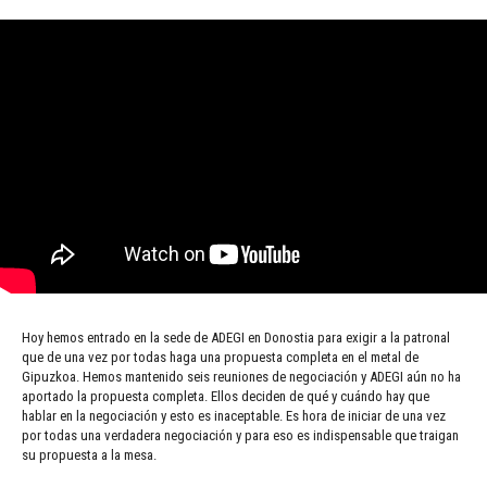
Hoy hemos entrado en la sede de ADEGI en Donostia para exigir a la patronal
que de una vez por todas haga una propuesta completa en el metal de
Gipuzkoa. Hemos mantenido seis reuniones de negociación y ADEGI aún no ha
aportado la propuesta completa. Ellos deciden de qué y cuándo hay que
hablar en la negociación y esto es inaceptable. Es hora de iniciar de una vez
por todas una verdadera negociación y para eso es indispensable que traigan
su propuesta a la mesa.