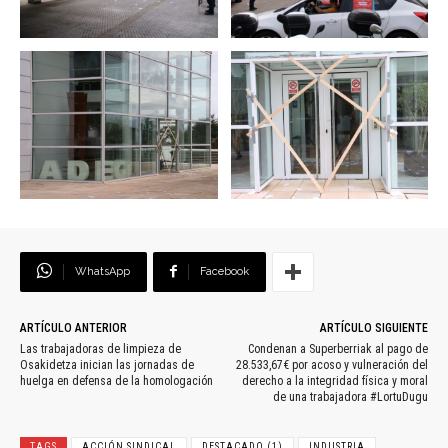
WhatsApp
Facebook
ARTÍCULO ANTERIOR
ARTÍCULO SIGUIENTE
Las trabajadoras de limpieza de
Condenan a Superberriak al pago de
Osakidetza inician las jornadas de
28.533,67€ por acoso y vulneración del
huelga en defensa de la homologación
derecho a la integridad física y moral
de una trabajadora #LortuDugu
TAGS
ACCIÓN SINDICAL
DESTACADO (1)
INDUSTRIA