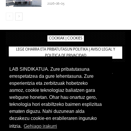
2026-08-05
COOKIAK | COOKIES
LEGE OHARRA ETA PRIBATUTASUN POLITIKA | AVISO LEGAL Y
POLÍTICA DE PRIVACIDAD
LAB SINDIKATUA. Zure pribatutasuna
IPAR HEGOA
BIZILAN.EUS
AFÍLIATE
TIENDA
errespetatzea da gure lehentasuna. Zure
INTRANET 🔑
Euskera
Castellano
esperientzia eta zerbitzuak hobetzeko
asmoz, cookie teknologiaz baliatzen gara
webgune honetan. Ohar hau onartuz gero,
teknologia hori erabiltzeko baimen esplizitua
ematen diguzu. Nahi duzunean alda
dezakezu cookie-en erabileraren inguruko
iritzia.
Gehiago irakurri