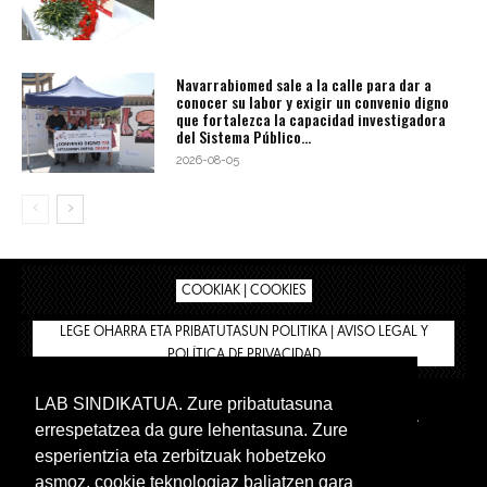
Navarrabiomed sale a la calle para dar a
conocer su labor y exigir un convenio digno
que fortalezca la capacidad investigadora
del Sistema Público...
2026-08-05
COOKIAK | COOKIES
LEGE OHARRA ETA PRIBATUTASUN POLITIKA | AVISO LEGAL Y
POLÍTICA DE PRIVACIDAD
LAB SINDIKATUA. Zure pribatutasuna
IPAR HEGOA
BIZILAN.EUS
AFÍLIATE
TIENDA
errespetatzea da gure lehentasuna. Zure
INTRANET 🔑
Euskera
Castellano
esperientzia eta zerbitzuak hobetzeko
asmoz, cookie teknologiaz baliatzen gara