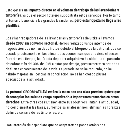
Esto genera un
impacto directo en el volumen de trabajo de las lavanderías y
tintorerías
, ya que el sector hotelero subcontrata estos servicios. Por lo tanto,
el turismo beneficia a las grandes lavanderías,
pero esta riqueza no llega a las
plantillas
.
Los y las trabajadoras de las lavanderías y tintorerías de Bizkaia llevamos
desde 2007 sin convenio sectorial.
Hemos realizado varios intentos de
negociación que no han dado frutos debido al bloqueo de la patronal, que se
escuda precisamente en las dificultades económicas que atraviesa el sector.
Durante este tiempo, la pérdida de poder adquisitivo ha sido brutal: pasando
de cobrar más del 30% del SMI a estar por debajo, precisamente en periodos
de fuerte encarecimiento de la vida. La jornada no se ha reducido, no ha
habido mejoras en licencias ni conciliación, no se han creado pluses
adecuados a la actividad…
La
patronal CECOBI-ATILAVI
está
en
la mesa con una clara premisa: quiere que
descongelar los salarios venga supeditado a importantes renuncias en otros
derechos
. Entre otras cosas, tienen entre sus objetivos limitar la antigüedad,
no complementar las bajas, aumentos salariales ínfimos, eliminar las libranzas
de fin de semana de las tintorerías, etc.
Con intención de dejar claro que no aceptaremos pasos atrás y nos