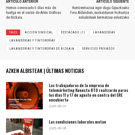
ARTÍCULO ANTERIOR
ARTÍCULO SIGUIENTE
Hemos convocado 5 días más de
Kontzentrazioa egin dugu Gipuzkoako
huelga en el sector de Artes Gráficas
Foru Aldundian, euskaldunon hizkuntza
de Bizkaia
eskubideak bermatzea eskatzeko
TAGS
ACCIÓN SINDICAL
DESTACADO (1)
LAVANDERÍAS
LAVANDERÍAS Y TINTORERÍAS
LAVANDERÍAS Y TINTORERÍAS DE BIZKAIA
SERVICIOS PRIVADOS
AZKEN ALBISTEAK | ÚLTIMAS NOTICIAS
Las trabajadoras de la empresa de
telemárketing Konecta BTO realizarán paros
los días 11 y 17 de agosto en contra del ERE
encubierto
2026-08-07
Las condiciones laborales matan
2026-08-06