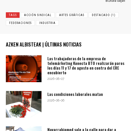
Bizkaia bajan
TAGS
ACCIÓN SINDICAL
ARTES GRÁFICAS
DESTACADO (1)
FEDERACIONES
INDUSTRIA
AZKEN ALBISTEAK | ÚLTIMAS NOTICIAS
Las trabajadoras de la empresa de
telemárketing Konecta BTO realizarán paros
los días 11 y 17 de agosto en contra del ERE
encubierto
2026-08-07
Las condiciones laborales matan
2026-08-06
Navarrabiomed sale a la calle para dar a