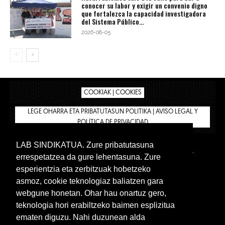
conocer su labor y exigir un convenio digno
que fortalezca la capacidad investigadora
del Sistema Público...
2026-08-05
COOKIAK | COOKIES
LEGE OHARRA ETA PRIBATUTASUN POLITIKA | AVISO LEGAL Y
POLÍTICA DE PRIVACIDAD
LAB SINDIKATUA. Zure pribatutasuna
IPAR HEGOA
BIZILAN.EUS
AFÍLIATE
TIENDA
errespetatzea da gure lehentasuna. Zure
INTRANET 🔑
Euskera
Castellano
esperientzia eta zerbitzuak hobetzeko
asmoz, cookie teknologiaz baliatzen gara
webgune honetan. Ohar hau onartuz gero,
teknologia hori erabiltzeko baimen esplizitua
ematen diguzu. Nahi duzunean alda