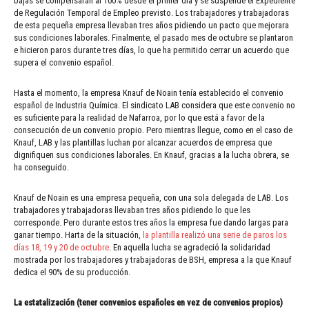
bajas se compensarán al 100% desde el primer día y se suspende el Expediente
de Regulación Temporal de Empleo previsto. Los trabajadores y trabajadoras
de esta pequeña empresa llevaban tres años pidiendo un pacto que mejorara
sus condiciones laborales. Finalmente, el pasado mes de octubre se plantaron
e hicieron paros durante tres días, lo que ha permitido cerrar un acuerdo que
supera el convenio español.
Hasta el momento, la empresa Knauf de Noain tenía establecido el convenio
español de Industria Química. El sindicato LAB considera que este convenio no
es suficiente para la realidad de Nafarroa, por lo que está a favor de la
consecución de un convenio propio. Pero mientras llegue, como en el caso de
Knauf, LAB y las plantillas luchan por alcanzar acuerdos de empresa que
dignifiquen sus condiciones laborales. En Knauf, gracias a la lucha obrera, se
ha conseguido.
Knauf de Noain es una empresa pequeña, con una sola delegada de LAB. Los
trabajadores y trabajadoras llevaban tres años pidiendo lo que les
corresponde. Pero durante estos tres años la empresa fue dando largas para
ganar tiempo. Harta de la situación,
la plantilla realizó una serie de paros los
días 18, 19 y 20 de octubre
. En aquella lucha se agradeció la solidaridad
mostrada por los trabajadores y trabajadoras de BSH, empresa a la que Knauf
dedica el 90% de su producción.
La estatalización (tener convenios españoles en vez de convenios propios)