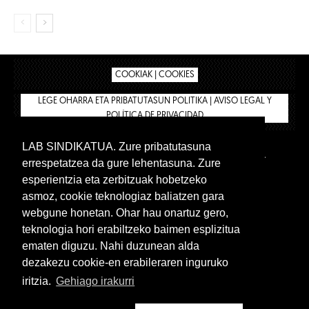
COOKIAK | COOKIES
LEGE OHARRA ETA PRIBATUTASUN POLITIKA | AVISO LEGAL Y
POLÍTICA DE PRIVACIDAD
LAB SINDIKATUA. Zure pribatutasuna
IPAR HEGOA
BIZILAN.EUS
AFÍLIATE
TIENDA
errespetatzea da gure lehentasuna. Zure
INTRANET 🔑
Euskera
Castellano
esperientzia eta zerbitzuak hobetzeko
asmoz, cookie teknologiaz baliatzen gara
webgune honetan. Ohar hau onartuz gero,
teknologia hori erabiltzeko baimen esplizitua
ematen diguzu. Nahi duzunean alda
dezakezu cookie-en erabileraren inguruko
iritzia.
Gehiago irakurri
www.lab.eus