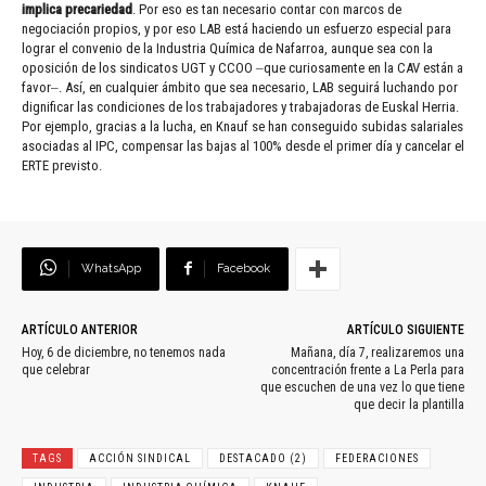
implica precariedad
. Por eso es tan necesario contar con marcos de
negociación propios, y por eso LAB está haciendo un esfuerzo especial para
lograr el convenio de la Industria Química de Nafarroa, aunque sea con la
oposición de los sindicatos UGT y CCOO ‒que curiosamente en la CAV están a
favor‒. Así, en cualquier ámbito que sea necesario, LAB seguirá luchando por
dignificar las condiciones de los trabajadores y trabajadoras de Euskal Herria.
Por ejemplo, gracias a la lucha, en Knauf se han conseguido subidas salariales
asociadas al IPC, compensar las bajas al 100% desde el primer día y cancelar el
ERTE previsto.
WhatsApp
Facebook
ARTÍCULO ANTERIOR
ARTÍCULO SIGUIENTE
Hoy, 6 de diciembre, no tenemos nada
Mañana, día 7, realizaremos una
que celebrar
concentración frente a La Perla para
que escuchen de una vez lo que tiene
que decir la plantilla
TAGS
ACCIÓN SINDICAL
DESTACADO (2)
FEDERACIONES