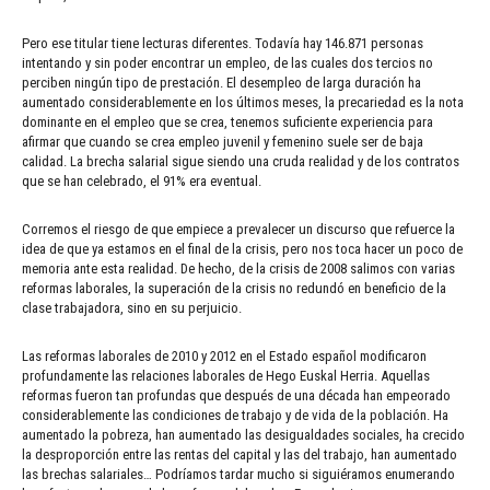
Pero ese titular tiene lecturas diferentes. Todavía hay 146.871 personas
intentando y sin poder encontrar un empleo, de las cuales dos tercios no
perciben ningún tipo de prestación. El desempleo de larga duración ha
aumentado considerablemente en los últimos meses, la precariedad es la nota
dominante en el empleo que se crea, tenemos suficiente experiencia para
afirmar que cuando se crea empleo juvenil y femenino suele ser de baja
calidad. La brecha salarial sigue siendo una cruda realidad y de los contratos
que se han celebrado, el 91% era eventual.
Corremos el riesgo de que empiece a prevalecer un discurso que refuerce la
idea de que ya estamos en el final de la crisis, pero nos toca hacer un poco de
memoria ante esta realidad. De hecho, de la crisis de 2008 salimos con varias
reformas laborales, la superación de la crisis no redundó en beneficio de la
clase trabajadora, sino en su perjuicio.
Las reformas laborales de 2010 y 2012 en el Estado español modificaron
profundamente las relaciones laborales de Hego Euskal Herria. Aquellas
reformas fueron tan profundas que después de una década han empeorado
considerablemente las condiciones de trabajo y de vida de la población. Ha
aumentado la pobreza, han aumentado las desigualdades sociales, ha crecido
la desproporción entre las rentas del capital y las del trabajo, han aumentado
las brechas salariales… Podríamos tardar mucho si siguiéramos enumerando