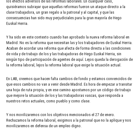
los efectos adversos de las reformas laborales. En cualquier caso,
quisiéramos subrayar que aquellas reformas fueron un ataque directo a la
clase trabajadora, un gran regalo a la patronal y al capital, y que las
consecuencias han sido muy perjudiciales para la gran mayoría de Hego
Euskal Herria.
Y ha sido en este contexto cuando han aprobado la nueva reforma laboral en
Madrid. No es la reforma que necesitan las y los trabajadores de Euskal Herria.
Acaban de acordar una reforma que afecta de forma directa a las condiciones
de vida y de trabajo de los y las trabajadoras de Hego Euskal Herria, sin
ningún tipo de participación de agentes de aquí. Lejos queda la derogación de
la reforma laboral, lejos la reforma laboral que exige la situación actual.
En LAB, creemos que hacen falta cambios de fondo y estamos convencidos de
que esos cambios no van a venir desde Madrid. Es hora de empezar a transitar
una hoja de ruta propia, y en ese camino apostamos por un código de trabajo
que mejore la situación de los y las trabajadoras vascas, que responda a
nuestros retos actuales, como pueblo y como clase.
Y nos movilizaremos con los objetivos mencionados el 27 de enero.
Rechazamos la reforma laboral, exigimos a la patronal que no la aplique y nos
movilizaremos en defensa de un empleo digno.