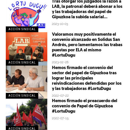
Tras otorgar los juzgados la razón a
LAB, la patronal deberá abonar a los
y las trabajadoras del papel de
Gipuzkoa la subida salarial...
2023-10-03
ACCIÓN SINDICAL
Valoramos muy positivamente el
convenio alcanzado en Solidus San
Andrés, pero lamentamos las trabas
puestas por ELA al mismo
#LortuDugu
2023-02-28
ACCIÓN SINDICAL
Hemos firmado el convenio del
sector del papel de Gipuzkoa tras
lograr las principales
reivindicaciones defendidas por los
y las trabajadoras #LortuDugu
2022-07-22
ACCIÓN SINDICAL
Hemos firmado el preacuerdo del
convenio de Papel de Gipuzkoa
#LortuDugu
2022-07-15
ACCIÓN SINDICAL