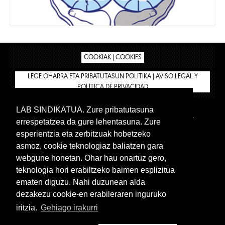
COOKIAK | COOKIES
LEGE OHARRA ETA PRIBATUTASUN POLITIKA | AVISO LEGAL Y
POLÍTICA DE PRIVACIDAD
LAB SINDIKATUA. Zure pribatutasuna
IPAR HEGOA
BIZILAN.EUS
AFÍLIATE
TIENDA
errespetatzea da gure lehentasuna. Zure
INTRANET 🔑
Euskera
Castellano
esperientzia eta zerbitzuak hobetzeko
asmoz, cookie teknologiaz baliatzen gara
webgune honetan. Ohar hau onartuz gero,
teknologia hori erabiltzeko baimen esplizitua
ematen diguzu. Nahi duzunean alda
dezakezu cookie-en erabileraren inguruko
iritzia.
Gehiago irakurri
www.lab.eus