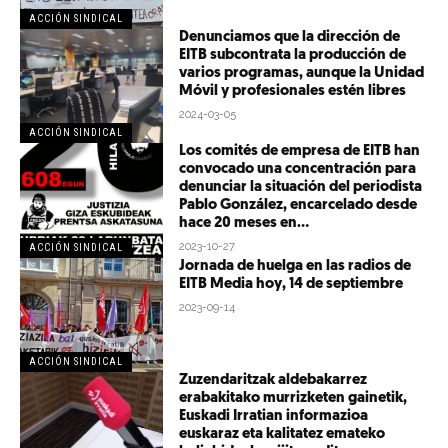
ACCIÓN SINDICAL
Denunciamos que la dirección de
EITB subcontrata la producción de
varios programas, aunque la Unidad
Móvil y profesionales estén libres
2024-03-05
ACCIÓN SINDICAL
Los comités de empresa de EITB han
convocado una concentración para
denunciar la situación del periodista
Pablo González, encarcelado desde
hace 20 meses en...
2023-10-27
ACCIÓN SINDICAL
Jornada de huelga en las radios de
EITB Media hoy, 14 de septiembre
2023-09-14
ACCIÓN SINDICAL
Zuzendaritzak aldebakarrez
erabakitako murrizketen gainetik,
Euskadi Irratian informazioa
euskaraz eta kalitatez emateko