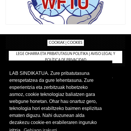
COOKIAK | COOKIES
LEGE OHARRA ETA PRIBATUTASUN POLITIKA | AVISO LEGAL Y
POLÍTICA DE PRIVACIDAD
LAB SINDIKATUA. Zure pribatutasuna
IPAR HEGOA
BIZILAN.EUS
AFÍLIATE
TIENDA
errespetatzea da gure lehentasuna. Zure
INTRANET 🔑
Euskera
Castellano
esperientzia eta zerbitzuak hobetzeko
asmoz, cookie teknologiaz baliatzen gara
webgune honetan. Ohar hau onartuz gero,
teknologia hori erabiltzeko baimen esplizitua
ematen diguzu. Nahi duzunean alda
dezakezu cookie-en erabileraren inguruko
iritzia.
Gehiago irakurri