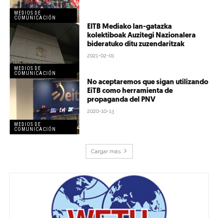
MEDIOS DE
COMUNICACIÓN
EITB Mediako lan-gatazka
kolektiboak Auzitegi Nazionalera
bideratuko ditu zuzendaritzak
2021-02-01
MEDIOS DE
COMUNICACIÓN
No aceptaremos que sigan utilizando
EiTB como herramienta de
propaganda del PNV
2020-10-13
MEDIOS DE
COMUNICACIÓN
Cargar más