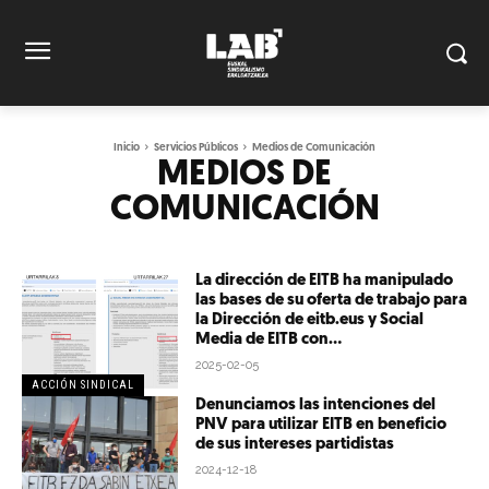
Inicio
Servicios Públicos
Medios de Comunicación
MEDIOS DE
COMUNICACIÓN
La dirección de EITB ha manipulado
las bases de su oferta de trabajo para
la Dirección de eitb.eus y Social
Media de EITB con...
2025-02-05
ACCIÓN SINDICAL
Denunciamos las intenciones del
PNV para utilizar EITB en beneficio
de sus intereses partidistas
2024-12-18