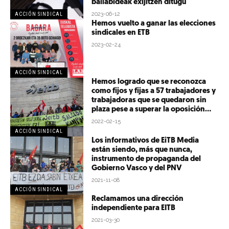
baliabideak exijitzen ditugu
2023-06-12
ACCIÓN SINDICAL
Hemos vuelto a ganar las elecciones
sindicales en ETB
2023-02-24
ACCIÓN SINDICAL
Hemos logrado que se reconozca
como fijos y fijas a 57 trabajadores y
trabajadoras que se quedaron sin
plaza pese a superar la oposición...
2022-02-15
ACCIÓN SINDICAL
Los informativos de EiTB Media
están siendo, más que nunca,
instrumento de propaganda del
Gobierno Vasco y del PNV
2021-11-08
ACCIÓN SINDICAL
Reclamamos una dirección
independiente para EITB
2021-03-30