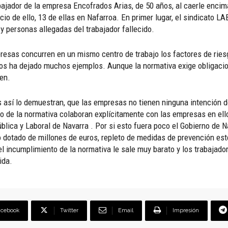
bajador de la empresa Encofrados Arias, de 50 años, al caerle enci
io de ello, 13 de ellas en Nafarroa. En primer lugar, el sindicato L
 y personas allegadas del trabajador fallecido.
presas concurren en un mismo centro de trabajo los factores de ri
ños ha dejado muchos ejemplos. Aunque la normativa exige obligaci
en.
s así lo demuestran, que las empresas no tienen ninguna intención d
o de la normativa colaboran explícitamente con las empresas en ell
lica y Laboral de Navarra . Por si esto fuera poco el Gobierno de Na
dotado de millones de euros, repleto de medidas de prevención estéri
 el incumplimiento de la normativa le sale muy barato y los trabaja
ida.
acebook
Twitter
Email
Impresión