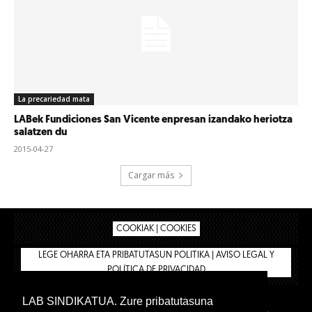
La precariedad mata
LABek Fundiciones San Vicente enpresan izandako heriotza
salatzen du
2015-04-27
Cargar más
COOKIAK | COOKIES
LEGE OHARRA ETA PRIBATUTASUN POLITIKA | AVISO LEGAL Y
POLÍTICA DE PRIVACIDAD
LAB SINDIKATUA. Zure pribatutasuna
IPAR HEGOA
BIZILAN.EUS
AFÍLIATE
TIENDA