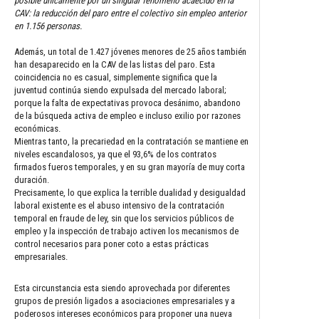
posible únicamente por un singular fenómeno acaecido en la
CAV: la reducción del paro entre el colectivo sin empleo anterior
en 1.156 personas.
Además, un total de 1.427 jóvenes menores de 25 años también
han desaparecido en la CAV de las listas del paro. Esta
coincidencia no es casual, simplemente significa que la
juventud continúa siendo expulsada del mercado laboral;
porque la falta de expectativas provoca desánimo, abandono
de la búsqueda activa de empleo e incluso exilio por razones
económicas.
Mientras tanto, la precariedad en la contratación se mantiene en
niveles escandalosos, ya que el 93,6% de los contratos
firmados fueros temporales, y en su gran mayoría de muy corta
duración.
Precisamente, lo que explica la terrible dualidad y desigualdad
laboral existente es el abuso intensivo de la contratación
temporal en fraude de ley, sin que los servicios públicos de
empleo y la inspección de trabajo activen los mecanismos de
control necesarios para poner coto a estas prácticas
empresariales.
Esta circunstancia esta siendo aprovechada por diferentes
grupos de presión ligados a asociaciones empresariales y a
poderosos intereses económicos para proponer una nueva