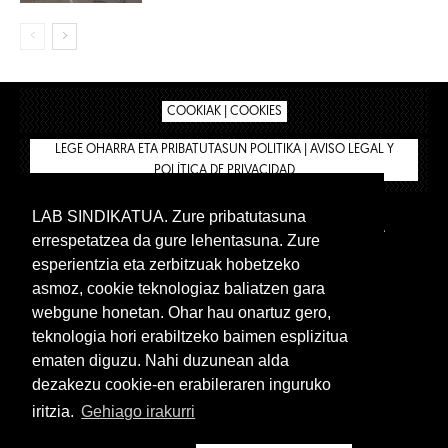
COOKIAK | COOKIES
LEGE OHARRA ETA PRIBATUTASUN POLITIKA | AVISO LEGAL Y
POLÍTICA DE PRIVACIDAD
LAB SINDIKATUA. Zure pribatutasuna
IPAR HEGOA
BIZILAN.EUS
AFÍLIATE
TIENDA
errespetatzea da gure lehentasuna. Zure
INTRANET 🔑
Euskera
Castellano
esperientzia eta zerbitzuak hobetzeko
asmoz, cookie teknologiaz baliatzen gara
webgune honetan. Ohar hau onartuz gero,
teknologia hori erabiltzeko baimen esplizitua
ematen diguzu. Nahi duzunean alda
dezakezu cookie-en erabileraren inguruko
iritzia.
Gehiago irakurri
www.lab.eus