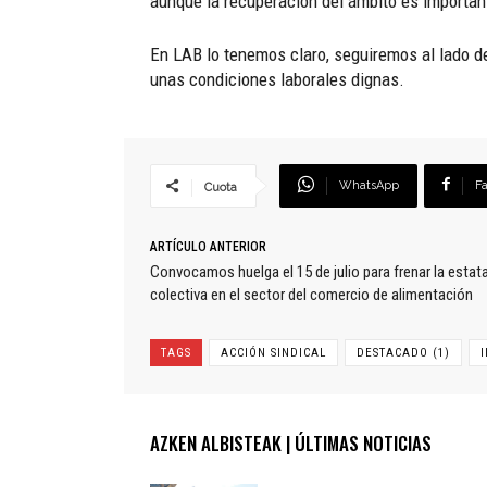
aunque la recuperación del ámbito es important
En LAB lo tenemos claro, seguiremos al lado d
unas condiciones laborales dignas.
WhatsApp
F
Cuota
ARTÍCULO ANTERIOR
Convocamos huelga el 15 de julio para frenar la estat
colectiva en el sector del comercio de alimentación
TAGS
ACCIÓN SINDICAL
DESTACADO (1)
AZKEN ALBISTEAK | ÚLTIMAS NOTICIAS