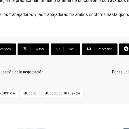
e, en la práctica han primado la firma de un convenio con avances m
e los trabajadores y las trabajadoras de ambos sectores hasta que 
acebook
Twitter
Email
Impresión
alización de la negociación
Por salud 
INDUSTRIA
MUEBLE
MUEBLE DE GIPUZKOA