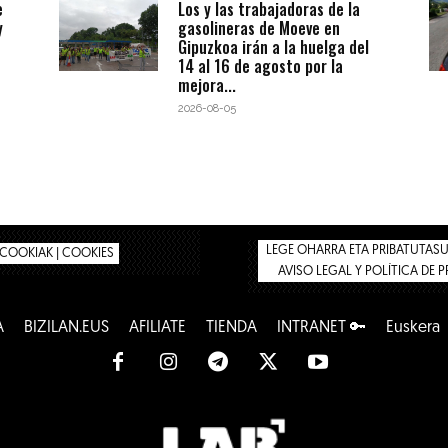
e
Los y las trabajadoras de la
y
gasolineras de Moeve en
Gipuzkoa irán a la huelga del
14 al 16 de agosto por la
mejora...
2026-08-05
LEGE OHARRA ETA PRIBATUTASUN
COOKIAK | COOKIES
AVISO LEGAL Y POLÍTICA DE 
A
BIZILAN.EUS
AFÍLIATE
TIENDA
INTRANET 🔑
Euskera