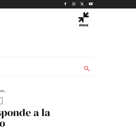
da...
sponde a la
ro