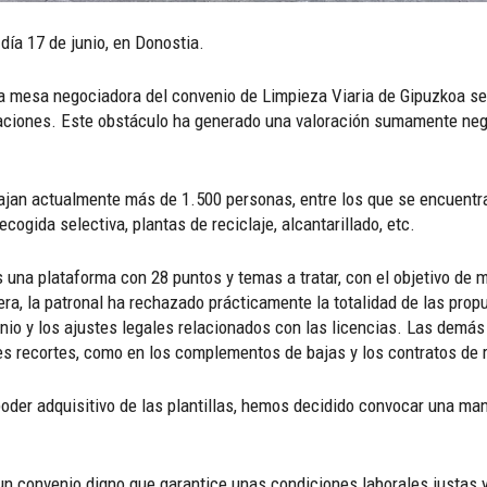
día 17 de junio, en Donostia.
 la mesa negociadora del convenio de Limpieza Viaria de Gipuzkoa se
iaciones. Este obstáculo ha generado una valoración sumamente nega
jan actualmente más de 1.500 personas, entre los que se encuentran
ecogida selectiva, plantas de reciclaje, alcantarillado, etc.
una plataforma con 28 puntos y temas a tratar, con el objetivo de me
a, la patronal ha rechazado prácticamente la totalidad de las pro
enio y los ajustes legales relacionados con las licencias. Las dem
es recortes, como en los complementos de bajas y los contratos de 
oder adquisitivo de las plantillas, hemos decidido convocar una man
un convenio digno que garantice unas condiciones laborales justas 